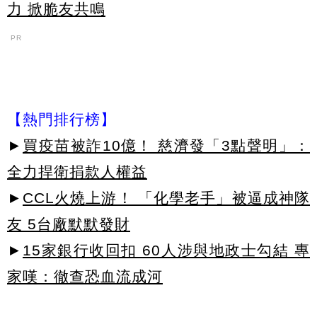
力 掀脆友共鳴
PR
【熱門排行榜】
►
買疫苗被詐10億！ 慈濟發「3點聲明」：
全力捍衛捐款人權益
►
CCL火燒上游！ 「化學老手」被逼成神隊
友 5台廠默默發財
►
15家銀行收回扣 60人涉與地政士勾結 專
家嘆：徹查恐血流成河