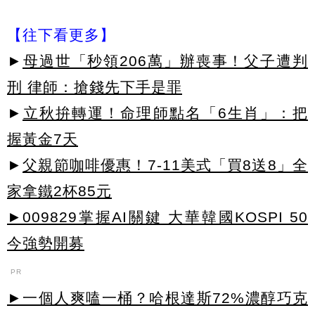
【往下看更多】
►
母過世「秒領206萬」辦喪事！父子遭判
刑 律師：搶錢先下手是罪
►
立秋拚轉運！命理師點名「6生肖」：把
握黃金7天
►
父親節咖啡優惠！7-11美式「買8送8」全
家拿鐵2杯85元
►009829掌握AI關鍵 大華韓國KOSPI 50
今強勢開募
PR
►一個人爽嗑一桶？哈根達斯72%濃醇巧克