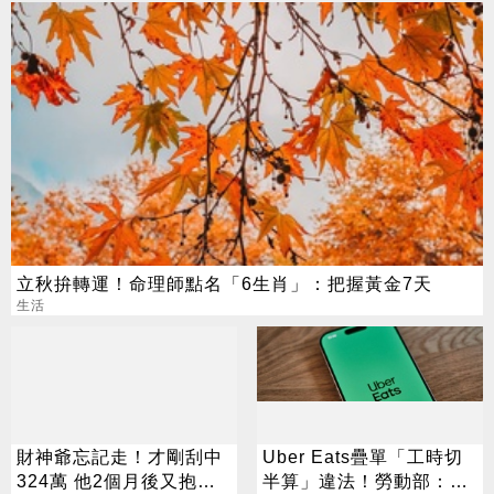
立秋拚轉運！命理師點名「6生肖」：把握黃金7天
生活
財神爺忘記走！才剛刮中
Uber Eats疊單「工時切
324萬 他2個月後又抱回
半算」違法！勞動部：每