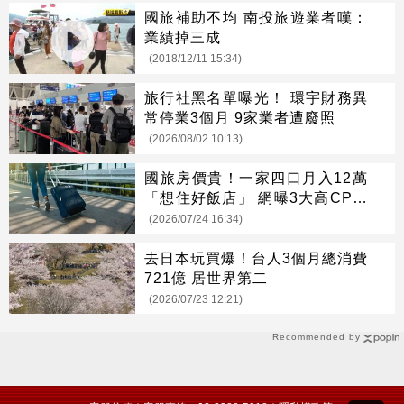
國旅補助不均 南投旅遊業者嘆：
業績掉三成
(2018/12/11 15:34)
旅行社黑名單曝光！ 環宇財務異
常停業3個月 9家業者遭廢照
(2026/08/02 10:13)
國旅房價貴！一家四口月入12萬
「想住好飯店」 網曝3大高CP值
解方
(2026/07/24 16:34)
去日本玩買爆！台人3個月總消費
721億 居世界第二
(2026/07/23 12:21)
Recommended by