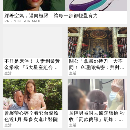
踩著空氣，邁向極限，讓每一步都輕盈有力
PR・NIKE AIR MAX
不只是床伴！ 夫妻創業黃
關公「拿書or持刀」大不
金搭檔 「5大星座組合」
同！ 命理師揭密：拜對大
最會賺
生活
加分、拜錯恐虧本
生活
曾馨瑩心碎？看郭台銘臉
居隔男被叫去醫院篩檢 秒
色近1月 爆多次進出醫院
收「罰款簡訊」氣炸：腦
生活
子有洞
生活