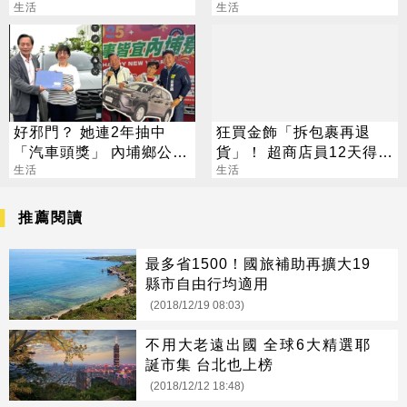
3243萬
生活
案可罰2萬
生活
好邪門？ 她連2年抽中
狂買金飾「拆包裹再退
「汽車頭獎」 內埔鄉公所
貨」！ 超商店員12天得手
說話了
生活
39萬 下場出爐
生活
推薦閱讀
最多省1500！國旅補助再擴大19
縣市自由行均適用
(2018/12/19 08:03)
不用大老遠出國 全球6大精選耶
誕市集 台北也上榜
(2018/12/12 18:48)