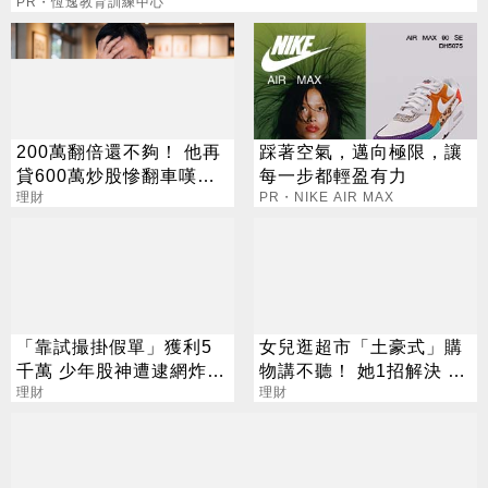
PR・恆逸教育訓練中心
200萬翻倍還不夠！ 他再
踩著空氣，邁向極限，讓
貸600萬炒股慘翻車嘆：
每一步都輕盈有力
拜紫南宮也沒用
理財
PR・NIKE AIR MAX
「靠試撮掛假單」獲利5
女兒逛超市「土豪式」購
千萬 少年股神遭逮網炸
物講不聽！ 她1招解決 財
鍋：主力不都這樣玩
理財
經專家讚爆
理財