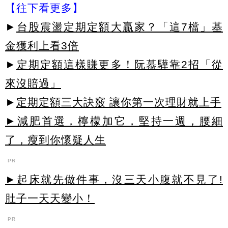
【往下看更多】
►
台股震盪定期定額大贏家？「這7檔」基
金獲利上看3倍
►
定期定額這樣賺更多！阮慕驊靠2招「從
來沒賠過」
►
定期定額三大訣竅 讓你第一次理財就上手
►減肥首選，檸檬加它，堅持一週，腰細
了，瘦到你懷疑人生
PR
►起床就先做件事，沒三天小腹就不見了!
肚子一天天變小！
PR