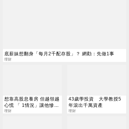
底薪妹想翻身「每月2千配存股」？ 網勸：先做1事
理財
想靠高股息養房 但越領越
43歲學投資 大學教授5
心慌 「 1情況」讓他慘變
年滾出千萬資產
吃老本
理財
理財