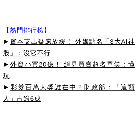
【熱門排行榜】
►
資本支出疑慮放緩！ 外媒點名「3大AI神
股」：沒它不行
►
外資小買20億！ 網見買賣超名單笑：懂
玩
►
彩券百萬大獎誰在中？財政部：「這類
人」占逾6成