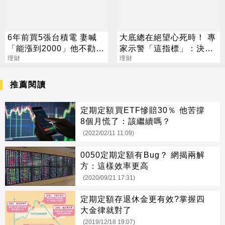
6年前買5張台積電 妻喊
大底總在絕望心死時！ 專
「能漲到2000」他不勸阻
家示警「這指標」：決定
全出清：大賺450萬
理財
踩踏崩跌關鍵
理財
推薦閱讀
定期定額買ETF慘賠30％ 他苦撐
8個月慌了：該繼續嗎？
(2022/02/11 11:09)
0050定期定額有Bug？ 網揭兩解
方：這樣效率更高
(2020/09/21 17:31)
定期定額存退休金更有效?掌握四
大金律就對了
(2019/12/18 19:07)