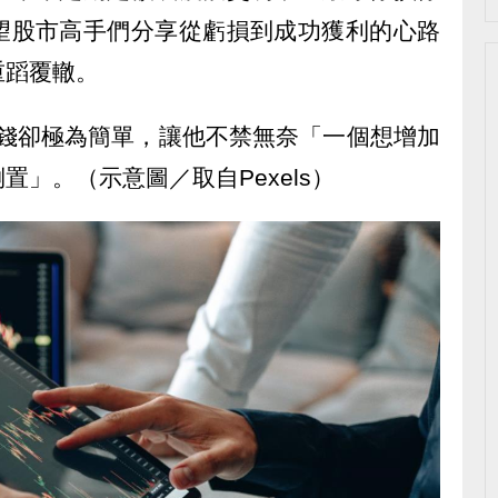
望股市高手們分享從虧損到成功獲利的心路
重蹈覆轍。
虧錢卻極為簡單，讓他不禁無奈「一個想增加
」。（示意圖／取自Pexels）