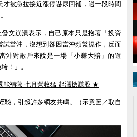
天才被急拉接近漲停嚇尿回補，過一段時間
」。
d上發文崩潰表示，自己原本只是抱著「投資
嘗試當沖，沒想到卻因當沖頻繁操作，反而
當沖對散戶來說是一場「小賺大賠」的遊
拖垮！」。
還能補救 七月營收猛 起漲搶賺股
★
痛經驗，引起許多網友共鳴。（示意圖／取自