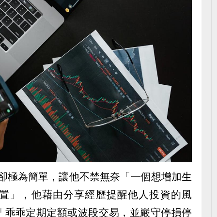
錢卻極為簡單，讓他不禁無奈「一個想增加生
置」，他藉由分享經歷提醒他人投資的風
「乖乖定期定額或波段交易，並嚴守停損停