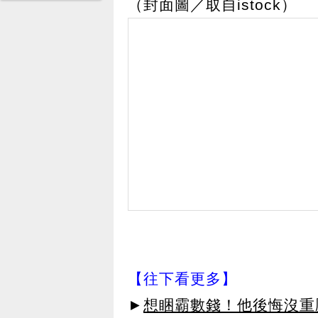
（封面圖／取自istock）
【往下看更多】
►
想睏霸數錢！他後悔沒重