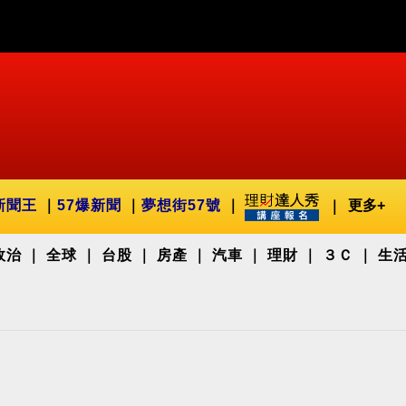
新聞王
57爆新聞
夢想街57號
更多+
政治
全球
台股
房產
汽車
理財
３Ｃ
生