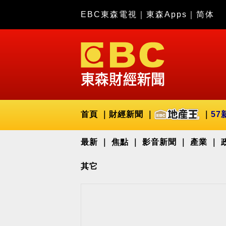
EBC東森電視
｜
東森Apps
｜
简体
首頁
財經新聞
57
最新
焦點
影音新聞
產業
其它