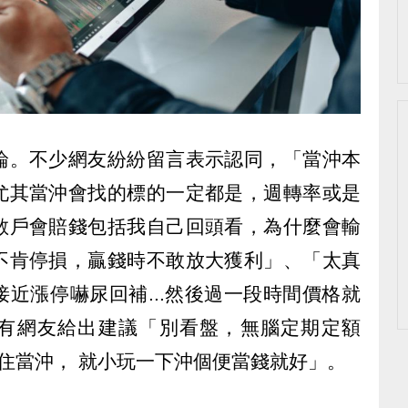
論。不少網友紛紛留言表示認同，「當沖本
尤其當沖會找的標的一定都是，週轉率或是
散戶會賠錢包括我自己回頭看，為什麼會輸
不肯停損，贏錢時不敢放大獲利」、「太真
近漲停嚇尿回補...然後過一段時間價格就
，也有網友給出建議「別看盤，無腦定期定額
 忍不住當沖， 就小玩一下沖個便當錢就好」。