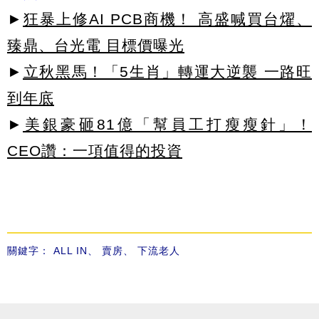
►
狂暴上修AI PCB商機！ 高盛喊買台燿、
臻鼎、台光電 目標價曝光
►
立秋黑馬！「5生肖」轉運大逆襲 一路旺
到年底
►
美銀豪砸81億「幫員工打瘦瘦針」！
CEO讚：一項值得的投資
關鍵字：
ALL IN
、
賣房
、
下流老人