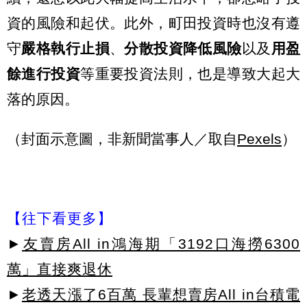
資的風險和起伏。此外，町田投資時也沒有遵
守
嚴格執行止損
、
分散投資降低風險
以及
用盈
餘進行投資
等重要投資法則，也是導致大起大
落的原因。
（封面示意圖，非新聞當事人／取自
Pexels
）
【往下看更多】
►
友賣房All in鴻海期「3192口海撈6300
萬」直接爽退休
►
老透天漲了6百萬 長輩想賣房All in台積電