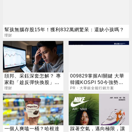
幫孩無腦存股15年！獲利832萬網驚呆：還缺小孩嗎？
理財
頎邦、采鈺深套怎解？ 專
009829掌握AI關鍵 大華
家勸「趁反彈快換股」2
韓國KOSPI 50今強勢開
長線黑馬曝光
理財
募
PR・大華銀全能行銷方案
一個人爽嗑一桶？哈根達
踩著空氣，邁向極限，讓