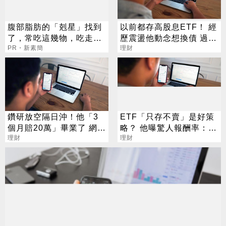
腹部脂肪的「剋星」找到
以前都存高股息ETF！ 經
了，常吃這幾物，吃走大
歷震盪他動念想換債 過來
肚囊，瘦出小蠻腰
PR・新素簡
人說話了
理財
鑽研放空隔日沖！他「3
ETF「只存不賣」是好策
個月賠20萬」畢業了 網
略？ 他曝驚人報酬率：不
笑：真天才
理財
用猜高低
理財