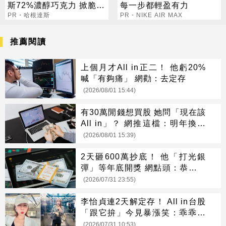
斯72%濃醇巧克力 掀脆友
每一步都輕盈有力
共鳴
PR・哈根達斯
PR・NIKE AIR MAX
推薦閱讀
上個月才All in正二！ 他虧20%
喊「有夠痛」 網勸：去定存
(2026/08/01 15:44)
有30萬閒錢想買股 她問「現在該
All in」？ 網推這檔：明年換新
家
(2026/08/01 15:39)
2天砸600萬抄底！ 他「打光銀
彈」等年底開獎 網點頭：恭喜發
財
(2026/07/31 23:55)
李怡貞連2天解定存！ All in台股
「跟它拚」今見暴漲笑：乖乖上
班
(2026/07/31 10:53)