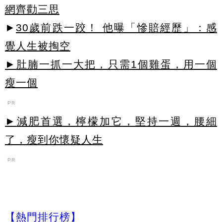
網齊勸三思
►
30歲前跌一跤！ 他曝「慘賠經歷」：感
覺人生被掏空
►肚腩一抓一大把，只需1個雞蛋，用一個
瘦一個
PR
►減肥首選，檸檬加它，堅持一週，腰細
了，瘦到你懷疑人生
PR
【熱門排行榜】