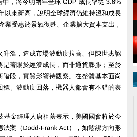
中，將今明兩年全球 GDP 成長率從 3.6%
011 年以來新高，說明全球經濟仍維持溫和成長
動化產業受惠於景氣復甦、企業擴大資本支出，
。
火升溫，造成市場波動度拉高。但陳世杰認
要是著眼於經濟成長，而非通貨膨脹；至於
商階段，實質影響待觀察。在整體基本面尚
回穩、波動度回落，機器人都會有不錯的表
金融科技基金經理人唐祖蔭表示，美國國會將於今
（Dodd-Frank Act），如鬆綁方向形