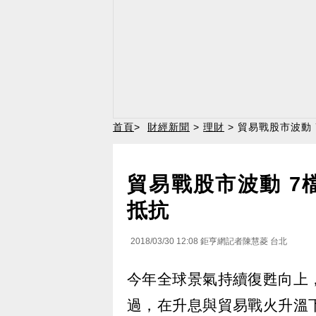
首頁
>
財經新聞
>
理財
> 貿易戰股市波動
貿易戰股市波動 7
抵抗
2018/03/30 12:08
鉅亨網記者陳慧菱 台北
今年全球景氣持續復甦向上
過，在升息與貿易戰火升溫