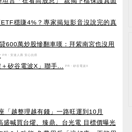
驊坦言「在看高股息」 親揭下檔保護真面
ETF穩賺4%？專家揭短影音沒說完的真
再貸600萬炒股慘翻車嘆：拜紫南宮也沒用
升
PR・安達人壽 安心抗癌
＋矽谷電波X」聯手...
PR・矽谷電波X
星座「越整理越有錢」一路旺運到10月
！ 高盛喊買台燿、臻鼎、台光電 目標價曝光