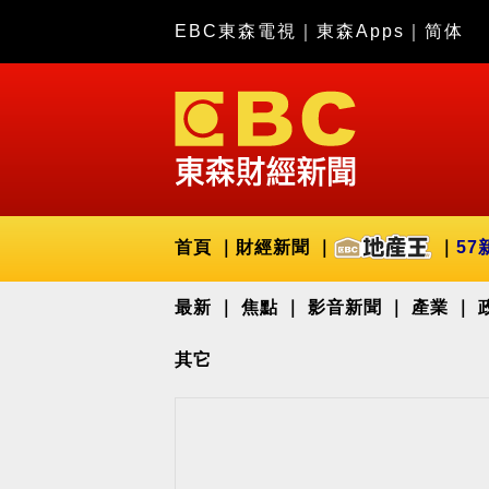
EBC東森電視
｜
東森Apps
｜
简体
首頁
財經新聞
57
最新
焦點
影音新聞
產業
其它