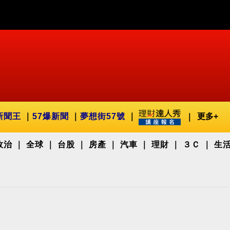
新聞王
57爆新聞
夢想街57號
更多+
政治
全球
台股
房產
汽車
理財
３Ｃ
生