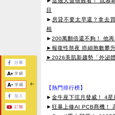
►
這幾天盤很難看！ 阮慕
目
►
房貸不要太早還？拿去買
相
►
200萬翻倍還不夠！ 他
►報復性熬夜 癌細胞數攀
►2026美肌新趨勢「外泌體
【熱門排行榜】
►
金牛座下弦月發威！ 4
►
狂暴上修AI PCB商機