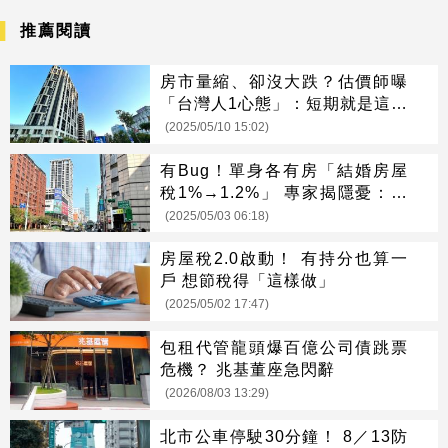
推薦閱讀
房市量縮、卻沒大跌？估價師曝
「台灣人1心態」：短期就是這種
死樣
(2025/05/10 15:02)
有Bug！單身各有房「結婚房屋
稅1%→1.2%」 專家揭隱憂：一
票人恐行政救濟
(2025/05/03 06:18)
房屋稅2.0啟動！ 有持分也算一
戶 想節稅得「這樣做」
(2025/05/02 17:47)
包租代管龍頭爆百億公司債跳票
危機？ 兆基董座急閃辭
(2026/08/03 13:29)
北市公車停駛30分鐘！ 8／13防