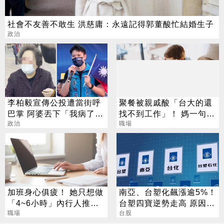
社會不友善不敢生 洪慈庸：永遠記得郭董酸忙結婚生子
政治
李柏毅宣傳公投遭當街呼
聚餐被親戚酸「台大的還
巴掌 阿婆丟下「我病了」
找不到工作」！ 媽一句神
就落跑
政治
回戰場秒靜音
職場
加班身心俱疲！ 她只想做
南亞、台塑化飆漲逾5%！
「4~6小時」內行人推這
台塑四寶逆勢走高 原因找
行：月收10萬
職場
到了
台股