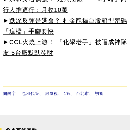
行人推這行：月收10萬
►
跌深反彈是逃命？ 杜金龍揭台股箱型密碼
「這檔」手腳要快
►
CCL火燒上游！ 「化學老手」被逼成神隊
友 5台廠默默發財
關鍵字：
包租代管
、
房屋稅
、
1%
、
台北市
、
初審