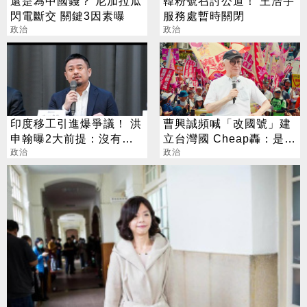
還是為中國錢？ 尼加拉瓜
韓粉號召討公道！ 王浩宇
閃電斷交 關鍵3因素曝
服務處暫時關閉
政治
政治
印度移工引進爆爭議！ 洪
曹興誠頻喊「改國號」建
申翰曝2大前提：沒有時
立台灣國 Cheap轟：是不
間表
政治
是瘋了？
政治