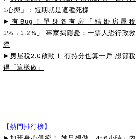
1心態」：短期就是這種死樣
►
有Bug！單身各有房「結婚房屋稅
1%→1.2%」 專家揭隱憂：一票人恐行政救
濟
►
房屋稅2.0啟動！ 有持分也算一戶 想節稅
得「這樣做」
【熱門排行榜】
►
加班身心俱疲！ 她只想做「4~6小時」內