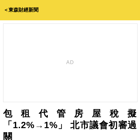
＜東森財經新聞
包租代管房屋稅擬
「1.2%→1%」 北市議會初審過
關