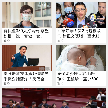
官員僅330人打高端 蔡壁
回家好難！第2批包機取
如批「說一套做一套」：
消 徐正文哽咽：望少點政
帶頭騙
政治
治
政治
臺雅老董猝死婚外情曝光
要發多少錢大家才敢生
手機對話驚爆「天價金援
孩？ 王婉瑜：至少500萬
小三」
政治
才有感
政治