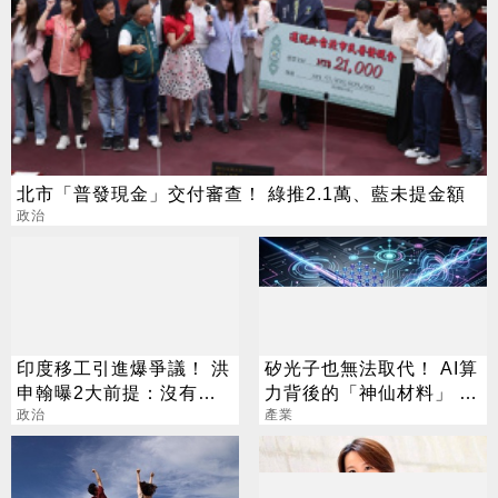
北市「普發現金」交付審查！ 綠推2.1萬、藍未提金額
政治
印度移工引進爆爭議！ 洪
矽光子也無法取代！ AI算
申翰曝2大前提：沒有時
力背後的「神仙材料」 這
間表
政治
幾家默默爆賺
產業