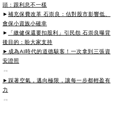
頭：跟利息不一樣
►
補充保費改革 石崇良：估對股市影響低、
會保小資族小確幸
►
「繳健保還要扣股利」引民怨 石崇良曝背
後目的：盼大家支持
►成為AI時代的道德駭客！一次拿到三張資
安證照
PR
►踩著空氣，邁向極限，讓每一步都輕盈有
力
PR