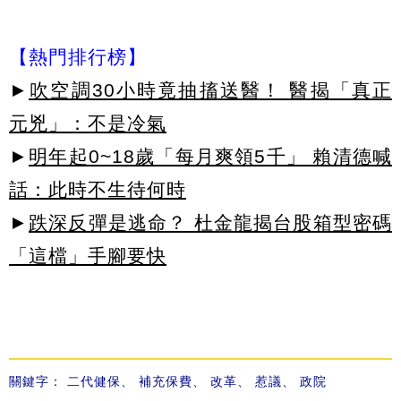
【熱門排行榜】
►
吹空調30小時竟抽搐送醫！ 醫揭「真正
元兇」：不是冷氣
►
明年起0~18歲「每月爽領5千」 賴清德喊
話：此時不生待何時
►
跌深反彈是逃命？ 杜金龍揭台股箱型密碼
「這檔」手腳要快
關鍵字：
二代健保
、
補充保費
、
改革
、
惹議
、
政院