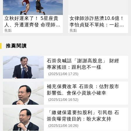
立秋好運來了！ 5星座貴
女律師涉詐慈濟10.6億！
人、升遷運齊發 命理師：
李怡貞疑不單純：一起洗
把握黃金轉運期
焦點
錢？
焦點
推薦閱讀
石崇良喊話「謝謝高股息」 財經
專家搖頭：跟利息不一樣
(2025/11/06 17:25)
補充保費改革 石崇良：估對股市
影響低、會保小資族小確幸
(2025/11/06 16:52)
「繳健保還要扣股利」引民怨 石
崇良曝背後目的：盼大家支持
(2025/11/06 16:26)