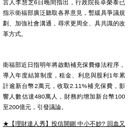
言人李慧芝6日晚間指出，行政院長卓榮泰已
指示衛福部廣泛聽取各界意見，暫緩具爭議規
劃、加強社會溝通，尋求更周全、具共識的改
革方式。
衛福部近日指明年將啟動補充保費修法程序，
導入年度結算制度，租金、利息與股利1年累
計逾新台幣2萬元，收取2.11%補充保費，影
響人數估達480萬人，財務約增加新台幣100
至200億元，引發議論。
★【理財達人秀】投信開鍘 中小不妙? 回血又