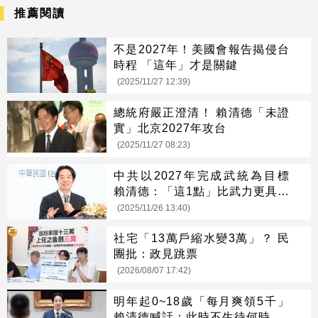
推薦閱讀
不是2027年！美國會報告揭侵台
時程 「這年」才是關鍵
(2025/11/27 12:39)
總統府嚴正澄清！ 賴清德「未證
實」北京2027年攻台
(2025/11/27 08:23)
中共以2027年完成武統為目標
賴清德：「這1點」比武力更具威
脅
(2025/11/26 13:40)
社宅「13萬戶縮水變3萬」？ 民
團批：政見跳票
(2026/08/07 17:42)
明年起0~18歲「每月爽領5千」
賴清德喊話：此時不生待何時