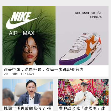
踩著空氣，邁向極限，讓每一步都輕盈有力
PR・NIKE AIR MAX
桃園市明再放颱風假？ 張
曹興誠頻喊「改國號」建