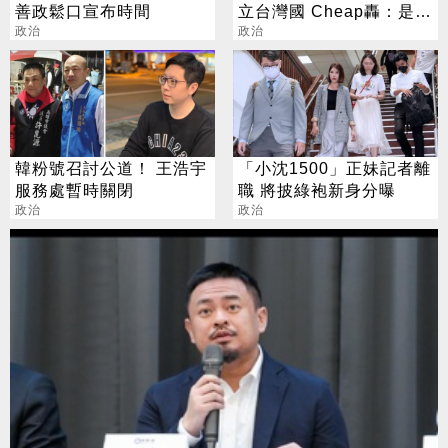
善政鬆口宣布時間
立台灣國 Cheap轟：是不
政治
是瘋了？
政治
韓粉號召討公道！ 王浩宇
「小沈1500」正妹記者離
服務處暫時關閉
職 將披綠袍新身分曝
政治
政治