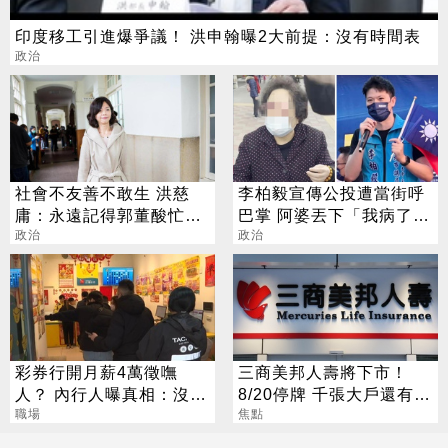
印度移工引進爆爭議！ 洪申翰曝2大前提：沒有時間表
政治
社會不友善不敢生 洪慈
李柏毅宣傳公投遭當街呼
庸：永遠記得郭董酸忙結
巴掌 阿婆丟下「我病了」
婚生子
政治
就落跑
政治
彩券行開月薪4萬徵嘸
三商美邦人壽將下市！
人？ 內行人曝真相：沒想
8/20停牌 千張大戶還有
像中輕鬆
職場
252人
焦點