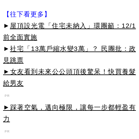
【往下看更多】
►
屋頂設光電「住宅未納入」環團籲：12/1
前全面實施
►
社宅「13萬戶縮水變3萬」？ 民團批：政
見跳票
►女友看到未來公公頭頂後驚呆！快買養髮
給男友
PR
►踩著空氣，邁向極限，讓每一步都輕盈有
力
PR