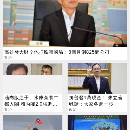
高雄發大財？他打臉韓國瑜：3個月倒825間公司
政治
滷肉飯之子、水庫旁養牛
拚普發1萬現金！ 朱立倫
都入閣 賴內閣2.0強調政
喊話：大家各退一步
策執行力
政治
政治