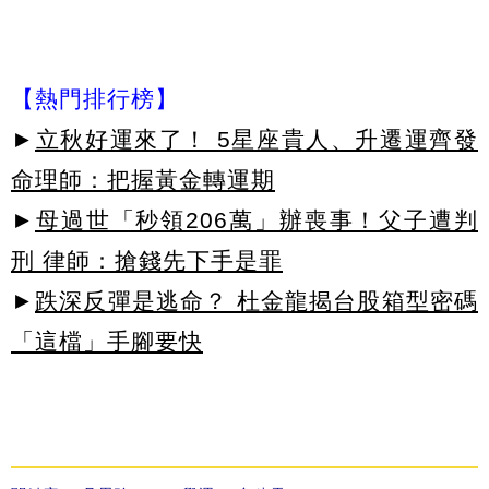
【熱門排行榜】
►
立秋好運來了！ 5星座貴人、升遷運齊發
命理師：把握黃金轉運期
►
母過世「秒領206萬」辦喪事！父子遭判
刑 律師：搶錢先下手是罪
►
跌深反彈是逃命？ 杜金龍揭台股箱型密碼
「這檔」手腳要快