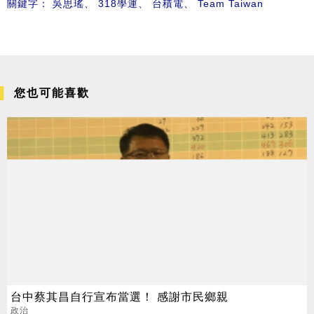
關鍵字：
吳思瑤
、
318學運
、
台積電
、
Team Taiwan
您也可能喜歡
台中蔡其昌自行宣布當選！ 感謝市民鄉親
政治