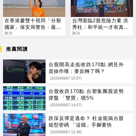
在香港慶雙十視同「分裂
台灣面臨2股危險力量 洪
國家」保安局警告：最重
秀柱：和平統一才有真正
可判無期
政治
安全
政治
推薦閱讀
台股開高走低收跌170點 網見外
資操作嘆：要反轉了嗎？
(2026/08/07 15:57)
台股收跌170點 台塑集團股逆勢
撐盤 「雙寶」噴5%
(2026/08/07 14:07)
跌深反彈是逃命？ 杜金龍揭台股
箱型密碼 「這檔」手腳要快
(2026/08/07 12:36)