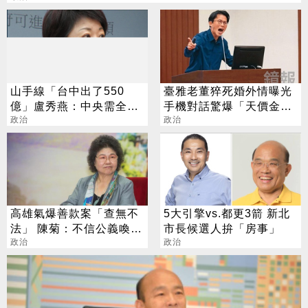
山手線「台中出了550
臺雅老董猝死婚外情曝光
億」盧秀燕：中央需全額
手機對話驚爆「天價金援
埋單
政治
小三」
政治
高雄氣爆善款案「查無不
5大引擎vs.都更3箭 新北
法」 陳菊：不信公義喚不
市長候選人拚「房事」
回
政治
政治