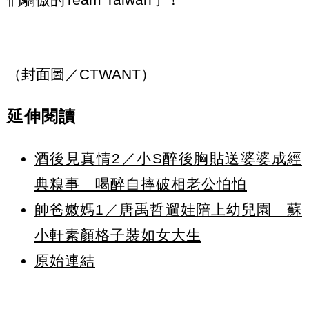
（封面圖／CTWANT）
延伸閱讀
酒後見真情2／小S醉後胸貼送婆婆成經
典糗事 喝醉自摔破相老公怕怕
帥爸嫩媽1／唐禹哲遛娃陪上幼兒園 蘇
小軒素顏格子裝如女大生
原始連結