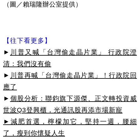
（圖／賴瑞隆辦公室提供）
【往下看更多】
►
川普又喊「台灣偷走晶片業」 行政院澄
清：我們沒有偷
►
川普再喊「台灣偷走晶片業」！行政院回
應了
►
個股分析：聯鈞旗下源傑、正文轉投資威
世波Q3登興櫃，光通訊股再添市場新寵
►減肥首選，檸檬加它，堅持一週，腰細
了，瘦到你懷疑人生