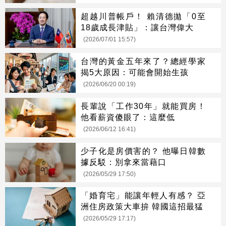
超越川普帳戶！ 賴清德拋「0至
18歲成長津貼」：讓台灣偉大
(2026/07/01 15:57)
台灣的黃金五年來了？總經學家
揭5大原因：可能會開始生孩
(2026/06/20 00:19)
長輩說「工作30年」就能買房！
他看薪資傻眼了：這麼低
(2026/06/12 16:41)
少子化是房價害的？ 他曝日韓數
據反駁：別拿來當藉口
(2026/05/29 17:50)
「婚育宅」能讓年輕人有感？ 亞
洲住房政策大車拚 韓國這招最猛
(2026/05/29 17:17)