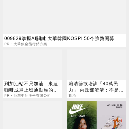
009829掌握AI關鍵 大華韓國KOSPI 50今強勢開募
PR・大華銀全能行銷方案
到加油站不只加油 來速
賴清德欲培訓「40萬民
咖啡成爲上班通勤族的新
力」 內政部澄清：不是民
選擇
PR・台灣中油股份有限公司
兵
政治