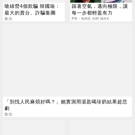
嗆綠營4個欺騙 韓國瑜：
踩著空氣，邁向極限，讓
最大的賣台、詐騙集團
每一步都輕盈有力
政治
PR・NIKE AIR MAX
「別找人民麻煩好嗎？」她實測用湯匙喝珍奶結果超悲
劇
政治