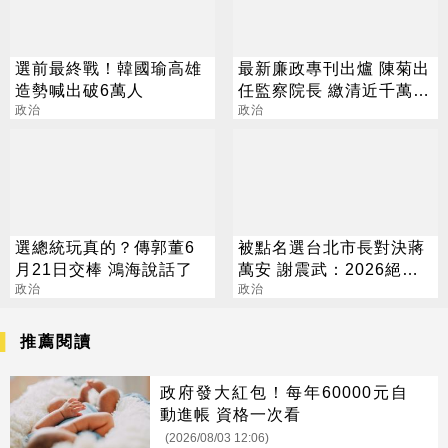
選前最終戰！韓國瑜高雄
最新廉政專刊出爐 陳菊出
造勢喊出破6萬人
任監察院長 繳清近千萬房
政治
貸
政治
選總統玩真的？傳郭董6
被點名選台北市長對決蔣
月21日交棒 鴻海說話了
萬安 謝震武：2026絕不
政治
缺席
政治
推薦閱讀
政府發大紅包！每年60000元自
動進帳 資格一次看
(2026/08/03 12:06)