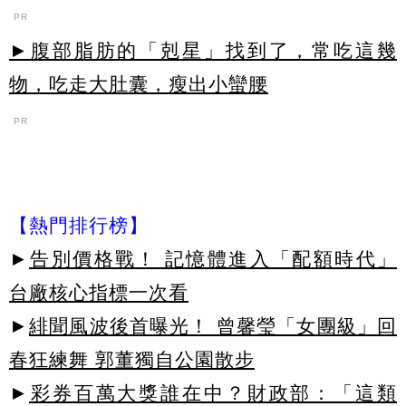
PR
►腹部脂肪的「剋星」找到了，常吃這幾
物，吃走大肚囊，瘦出小蠻腰
PR
【熱門排行榜】
►
告別價格戰！ 記憶體進入「配額時代」
台廠核心指標一次看
►
緋聞風波後首曝光！ 曾馨瑩「女團級」回
春狂練舞 郭董獨自公園散步
►
彩券百萬大獎誰在中？財政部：「這類