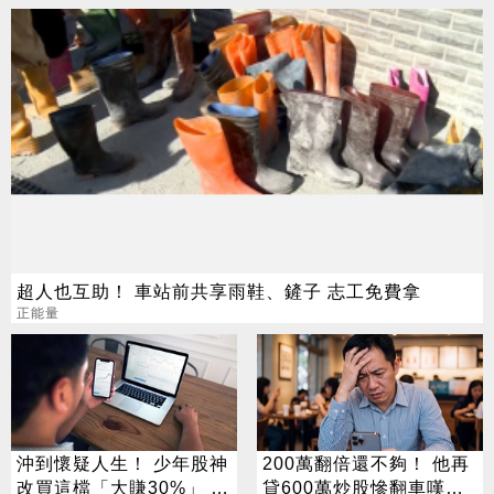
超人也互助！ 車站前共享雨鞋、鏟子 志工免費拿
正能量
沖到懷疑人生！ 少年股神
200萬翻倍還不夠！ 他再
改買這檔「大賺30%」 網
貸600萬炒股慘翻車嘆：