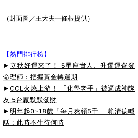
（封面圖／王大夫一條根提供）
【熱門排行榜】
►
立秋好運來了！ 5星座貴人、升遷運齊發
命理師：把握黃金轉運期
►
CCL火燒上游！ 「化學老手」被逼成神隊
友 5台廠默默發財
►
明年起0~18歲「每月爽領5千」 賴清德喊
話：此時不生待何時