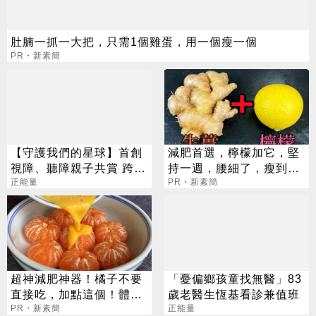
肚腩一抓一大把，只需1個雞蛋，用一個瘦一個
PR・新素簡
【守護我們的星球】首創
減肥首選，檸檬加它，堅
視障、聽障親子共賞 跨越
持一週，腰細了，瘦到你
障礙，守護地球
正能量
懷疑人生
PR・新素簡
超神減肥神器！橘子不要
「憂偏鄉孩童找無醫」83
直接吃，加點這個！體重
歲老醫生恆基看診兼值班
天天下降
PR・新素簡
正能量