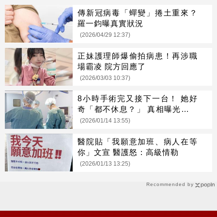
傳新冠病毒「蟬變」捲土重來？
羅一鈞曝真實狀況
(2026/04/29 12:37)
正妹護理師爆偷拍病患！再涉職
場霸凌 院方回應了
(2026/03/03 10:37)
8小時手術完又接下一台！ 她好
奇「都不休息？」 真相曝光網震
撼
(2026/01/14 13:55)
醫院貼「我願意加班、病人在等
你」文宣 醫護怒：高級情勒
(2026/01/13 13:25)
Recommended by