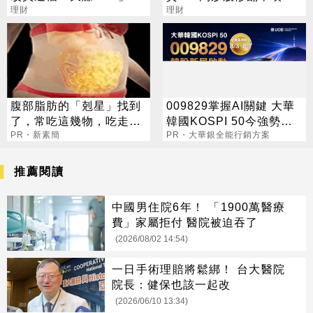
讚：打不贏就加入
理財
拜紫南宮也沒用
理財
腹部脂肪的「剋星」找到
009829掌握AI關鍵 大華
了，常吃這幾物，吃走大
韓國KOSPI 50今強勢開
肚囊，瘦出小蠻腰
PR・新素簡
募
PR・大華銀全能行銷方案
推薦閱讀
中國男住院6年！ 「1900萬醫療
費」家屬拒付 醫院被迫吞了
(2026/08/02 14:54)
一日手術理賠將鬆綁！ 台大醫院
院長：健保也該一起改
(2026/06/10 13:34)