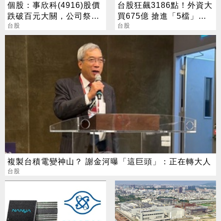
個股：事欣科(4916)股價
台股狂飆3186點！外資大
跌破百元大關，公司祭出
買675億 搶進「5檔」
八年首度庫藏股宣示信心
台股
ETF
台股
複製台積電變神山？ 謝金河曝「這巨頭」：正在轉大人
台股