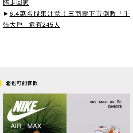
陪走回家
►
6.4萬名股東注意！三商壽下市倒數「千
張大戶」還有245人
您也可能喜歡