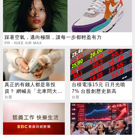
踩著空氣，邁向極限，讓每一步都輕盈有力
PR・NIKE AIR MAX
真正的有錢人都是靠投
台積電漲15元 日月光噴
資？ 網喊去「北車問大
7% 台股創歷史新高
師」：保證專業
台股
台股