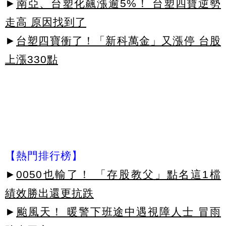
►
南亞、台塑化飆漲逾5%！ 台塑四寶逆勢
走高 原因找到了
►
台塑四寶衝了！「新科萬金」又漲停 台股
上漲330點
【熱門排行榜】
►
0050也輸了！ 「存股教父」點名這1檔
績效勝出還更抗跌
►
颱風天！ 暖警下班途中遇視障人士 冒雨