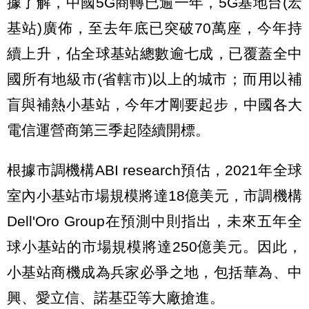
據了解，中國5G商轉已逾一年，5G基地台(宏
基站)廣佈，至去年底已突破70萬座，今年持
續上升，佔全球基站總數逾七成，已覆蓋全中
國所有地級市(省轄市)以上的城市；而用以補
盲與補熱小基站，今年才剛要起步，中國各大
電信運營商第三季起陸續開標。
根據市調機構ABI research預估，2021年全球
室內小基站市場規模將達18億美元，市調機構
Dell'Oro Group在預測中則指出，未來五年全
球小基站的市場規模將達250億美元。因此，
小基站商機成為兵家必爭之地，包括華為、中
興、愛立信、諾基亞等大廠搶進。