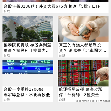
台股狂飆3186點！外資大買675億 搶進「5檔」ETF
台股
梨泰院真實版 存股存到選
真正的有錢人都是靠投
董事？鄉民PTT拉票力戰
資？ 網喊去「北車問大
公司派
台股
師」：保證專業
台股
台股一度重挫1700點！
航運擺尾反彈 萬海攻漲
專家曝急喊：不要再殺低
停！分析師：3種資金進
台股
場拉抬
台股
Recommended by