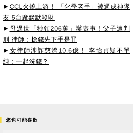
►
CCL火燒上游！ 「化學老手」被逼成神隊
友 5台廠默默發財
►
母過世「秒領206萬」辦喪事！父子遭判
刑 律師：搶錢先下手是罪
►
女律師涉詐慈濟10.6億！ 李怡貞疑不單
純：一起洗錢？
您也可能喜歡