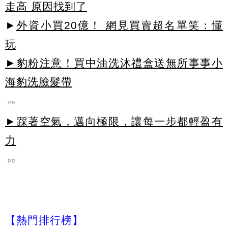
走高 原因找到了
►
外資小買20億！ 網見買賣超名單笑：懂
玩
►豹粉注意！買中油洗沐禮盒送無所事事小
海豹洗臉髮帶
PR
►踩著空氣，邁向極限，讓每一步都輕盈有
力
PR
【熱門排行榜】