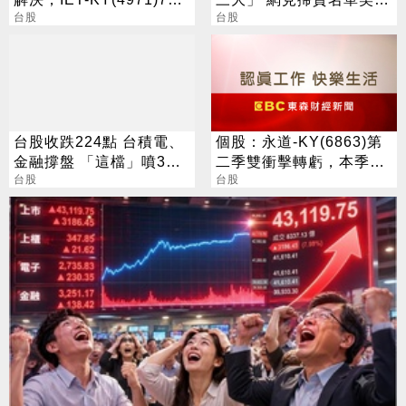
營收1.05億元，重拾成長
台股
不懂在幹嘛
台股
動能
台股收跌224點 台積電、
個股：永道-KY(6863)第
金融撐盤 「這檔」噴3%
二季雙衝擊轉虧，本季訂
創新高
台股
單恢復中，全年營運拚持
台股
穩