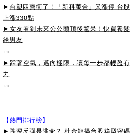
►
台塑四寶衝了！「新科萬金」又漲停 台股
上漲330點
►女友看到未來公公頭頂後驚呆！快買養髮
給男友
PR
►踩著空氣，邁向極限，讓每一步都輕盈有
力
PR
【熱門排行榜】
►
跌深反彈是逃命？ 杜金龍揭台股箱型密碼