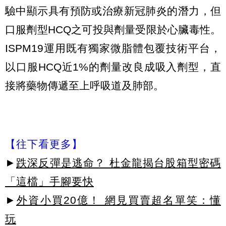
驗中顯示具有預防或治療新冠肺炎的潛力，但
口服劑型HCQ之可投與劑量受限於心臟毒性。
ISPM19運用既有獨家微脂體包覆技術平台，
以口服HCQ近1%的劑量改良成吸入劑型，直
接將藥物傳遞至上呼吸道及肺部。
【往下看更多】
►
跌深反彈是逃命？ 杜金龍揭台股箱型密碼
「這檔」手腳要快
►
外資小買20億！ 網見買賣超名單笑：懂
玩