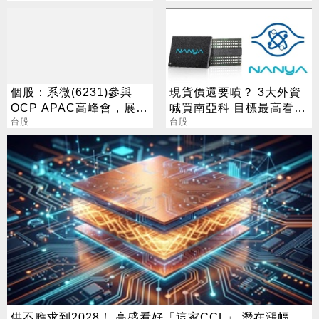
彈升
個股：系微(6231)參與
現貨價還要噴？ 3大外資
OCP APAC高峰會，展示
喊買南亞科 目標最高看到
OpenBMC中AI機櫃遙測
台股
650
台股
與安全防護
供不應求到2028！ 高盛看好「這家CCL」 潛在漲幅