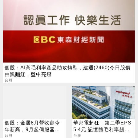
個股：AI高毛利率產品助攻轉型，建通(2460)今日股價
由黑翻紅，盤中亮燈
台股
個股：金居8月營收創今
華邦電超狂！第二季EPS
年新高，9月起伺服器效
5.4元 記憶體毛利率飆至
益顯現，Q4雙率更可望大
台股
70.3%
台股