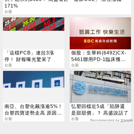
171%
台股
「這檔PCB」連拉3漲
個股：生華科(6492)CX-
停！ 財報曝光驚呆了
5461聯用PD-1臨床獲台
台股
美核准，首度跨入免疫組
台股
合療法
南亞、台塑化飆漲逾5%！
弘塑回檔近5成「陷阱還
台塑四寶逆勢走高 原因找
是甜甜價」？ 高盛說話了
到了
台股
台股
Recommended by