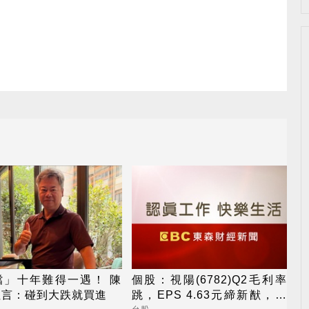
檔」十年難得一遇！ 陳
個股：視陽(6782)Q2毛利率
坦言：碰到大跌就買進
跳，EPS 4.63元締新猷，本