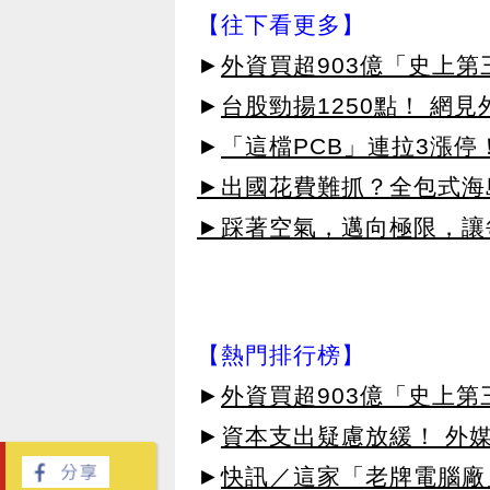
【往下看更多】
►
外資買超903億「史上
►
台股勁揚1250點！ 網
►
「這檔PCB」連拉3漲停
►出國花費難抓？全包式海島
►踩著空氣，邁向極限，讓
【熱門排行榜】
►
外資買超903億「史上
►
資本支出疑慮放緩！ 外媒
►
快訊／這家「老牌電腦廠