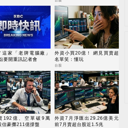
季營運續看旺
台股
／這家「老牌電腦廠」
外資小買20億！ 網見買賣超
4點要開重訊記者會
名單笑：懂玩
台股
賣192億、空單破9萬
外資7月淨匯出29.26億美元
投信豪擲211億撐盤
前7月賣超台股近1.5兆