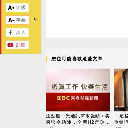
您也可能喜歡這些文章
焦點股：光通訊需求強勁＋美
「這
國禁令助陣，全新H2營運看
重銘