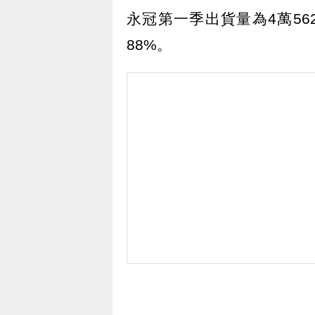
永冠第一季出貨量為4萬56
88%。