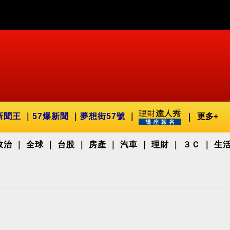
新聞王
57爆新聞
夢想街57號
更多+
政治
全球
台股
房產
汽車
理財
３Ｃ
生