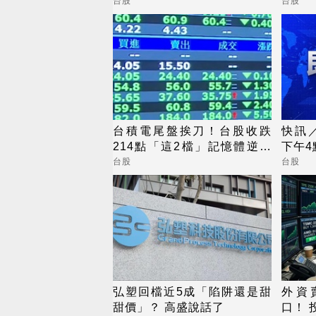
俏，營收逐季攀升
台股
台股
台積電尾盤挨刀！台股收跌
快訊
214點「這2檔」記憶體逆勢
下午
收漲停
台股
台股
弘塑回檔近5成「陷阱還是甜
外資
甜價」？ 高盛說話了
口！ 