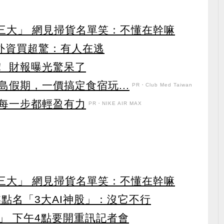
第三大」 網見掃貨名單笑：不懂在幹嘛
見外資買超驚：有人在逃
！ 財報曝光驚呆了
假期，一價搞定食宿玩...
PR・Club Med Taiwan
每一步都輕盈有力
PR・NIKE AIR MAX
第三大」 網見掃貨名單笑：不懂在幹嘛
點名「3大AI神股」：沒它不行
」 下午4點要開重訊記者會