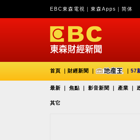
EBC東森電視
｜
東森Apps
｜
简体
首頁
財經新聞
57
最新
焦點
影音新聞
產業
其它