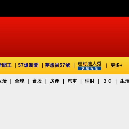
新聞王
57爆新聞
夢想街57號
更多+
政治
全球
台股
房產
汽車
理財
３Ｃ
生