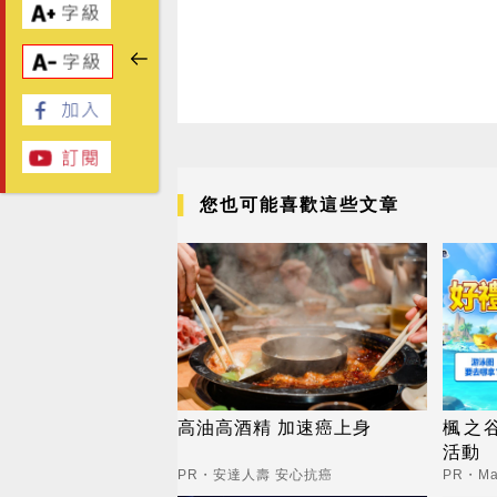
您也可能喜歡這些文章
高油高酒精 加速癌上身
楓之谷
活動
PR・安達人壽 安心抗癌
PR・Map