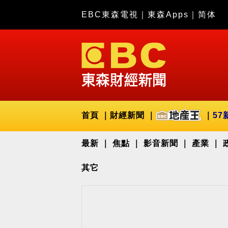
EBC東森電視
｜
東森Apps
｜
简体
首頁
財經新聞
57
最新
焦點
影音新聞
產業
其它