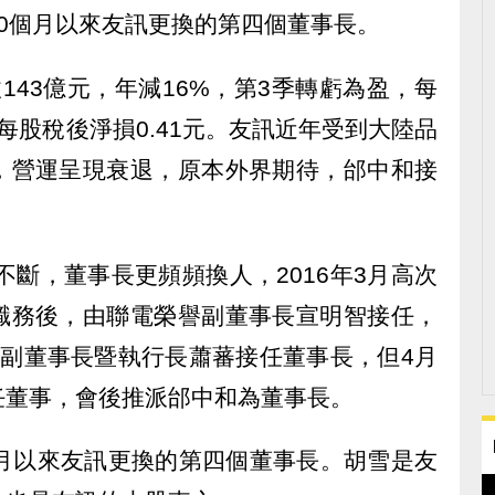
0個月以來友訊更換的第四個董事長。
143億元，年減16%，第3季轉虧為盈，每
季每股稅後淨損0.41元。友訊近年受到大陸品
，營運呈現衰退，原本外界期待，邰中和接
不斷，董事長更頻頻換人，2016年3月高次
職務後，由聯電榮譽副董事長宣明智接任，
任副董事長暨執行長蕭蕃接任董事長，但4月
任董事，會後推派邰中和為董事長。
個月以來友訊更換的第四個董事長。胡雪是友