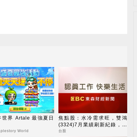
世界 Artale 最強夏日
焦點股：水冷需求旺，雙鴻
(3324)7月業績刷新紀錄，今
股價噴漲停
lestory World
台股