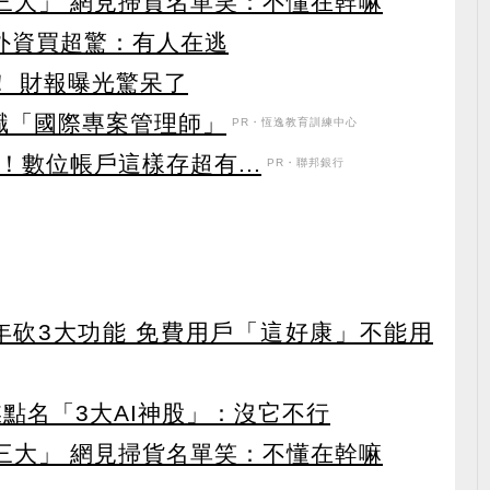
第三大」 網見掃貨名單笑：不懂在幹嘛
見外資買超驚：有人在逃
！ 財報曝光驚呆了
職「國際專案管理師」
PR・恆逸教育訓練中心
！數位帳戶這樣存超有...
PR・聯邦銀行
27年砍3大功能 免費用戶「這好康」不能用
點名「3大AI神股」：沒它不行
第三大」 網見掃貨名單笑：不懂在幹嘛