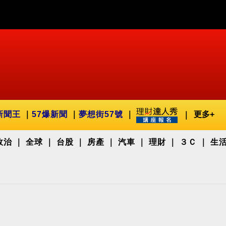
新聞王
57爆新聞
夢想街57號
更多+
政治
全球
台股
房產
汽車
理財
３Ｃ
生