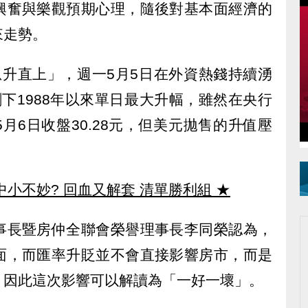
興奮與樂觀預期心理，隨後對基本面經濟的
來走勢。
急升直上」，週一5月5日在外資熱錢持續湧
下1988年以來單日最大升幅，雖然在央行
月6日收盤30.28元，但美元拋售的升值壓
中小不妙? 回血又解套 清單勝利組
★
事長暨房仲全聯會榮譽理事長李同榮認為，
面，而匯率升貶並不會直接影響房市，而是
，因此這次影響可以解讀為「一好一壞」。