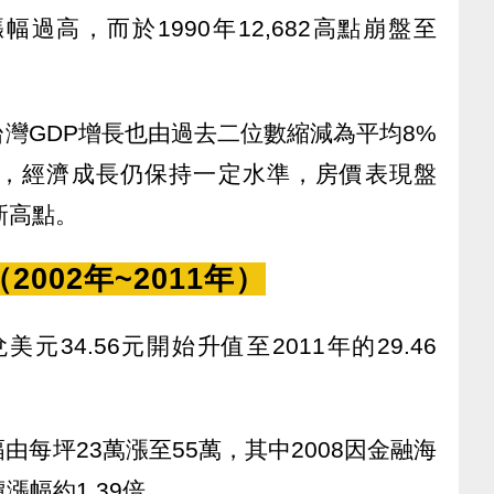
漲幅過高，而於1990年12,682高點崩盤至
灣GDP增長也由過去二位數縮減為平均8%
，經濟成長仍保持一定水準，房價表現盤
新高點。
002年~2011年）
元34.56元開始升值至2011年的29.46
每坪23萬漲至55萬，其中2008因金融海
漲幅約1.39倍。