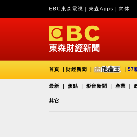
EBC東森電視
｜
東森Apps
｜
简体
首頁
財經新聞
57
最新
焦點
影音新聞
產業
其它