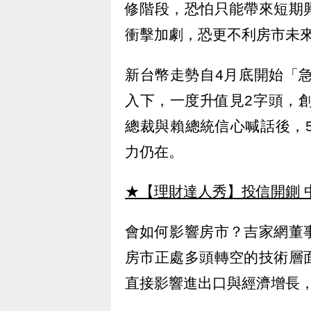
修階段，恐怕只能帶來短期
衝擊加劇，恐更不利房市未
新台幣走勢自4月底開始「
入下，一度升值見2字頭，創
總裁與賴總統信心喊話後，5
力仍在。
★【理財達人秀】投信開鍘 
會如何影響房市？吉家網董
房市正處多頭轉空的技術層
直接影響進出口與經濟增長