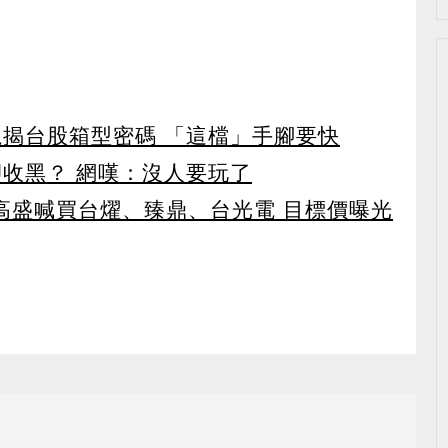
龍揭台股箱型密碼 「這檔」手腳要快
卻收黑？ 網嘆：沒人要玩了
！ 高盛喊買台燿、臻鼎、台光電 目標價曝光