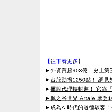
【往下看更多】
►
外資買超903億「史上
►
台股勁揚1250點！ 網
►
擺脫代理轉封裝！ 它靠「
►楓之谷世界 Artale 摩登
►成為AI時代的道德駭客