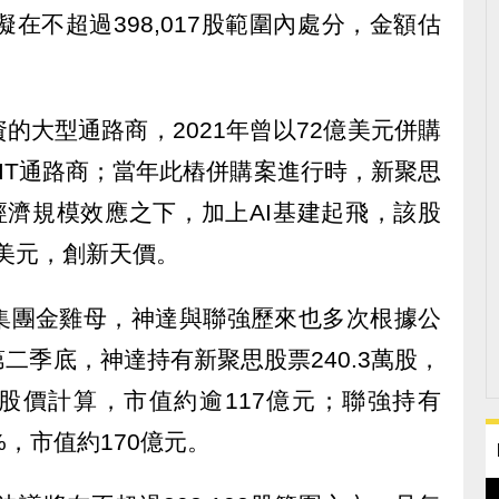
在不超過398,017股範圍內處分，金額估
的大型通路商，2021年曾以72億美元併購
第一大IT通路商；當年此樁併購案進行時，新聚思
經濟規模效應之下，加上AI基建起飛，該股
6美元，創新天價。
集團金雞母，神達與聯強歷來也多次根據公
二季底，神達持有新聚思股票240.3萬股，
思股價計算，市值約逾117億元；聯強持有
1%，市值約170億元。