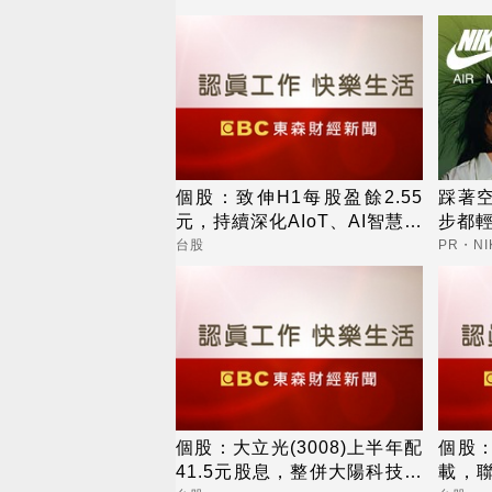
個股：致伸H1每股盈餘2.55
踩著
元，持續深化AIoT、AI智慧監
步都
控、機器人與車用佈局
台股
PR・NI
個股：大立光(3008)上半年配
個股
41.5元股息，整併大陽科技為
載，聯