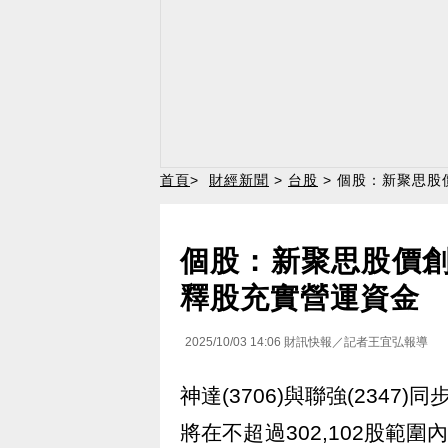
首頁
>
財經新聞
>
台股
> 個股：新聚思股價
個股：新聚思股價創高，
釋股充實營運資金
2025/10/03 14:06
財訊快報／記者王宜弘報導
神達(3706)與聯強(2347
將在不超過302,102股範