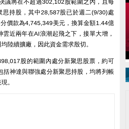
決議將在不超過302,102股範圍之內，且每
持股，其中28,587股已於週二(9/30)處
價款為4,745,349美元，換算金額1.44億
神雲近兩年在AI浪潮起飛之下，接單大增，
州均陸續擴廠，因此資金需求殷切。
98,017股的範圍內處分新聚思股票，約可
，包括神達與聯強處分新聚思持股，均將列帳
表現。