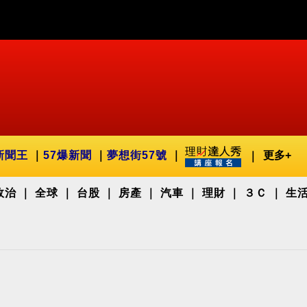
新聞王
57爆新聞
夢想街57號
更多+
政治
全球
台股
房產
汽車
理財
３Ｃ
生