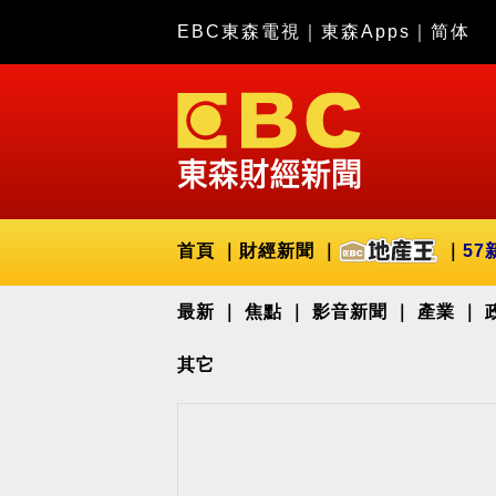
EBC東森電視
｜
東森Apps
｜
简体
首頁
財經新聞
57
最新
焦點
影音新聞
產業
其它