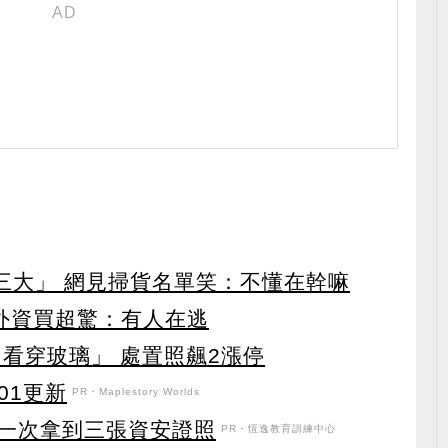
第三大」 網見掃貨名單笑：不懂在幹嘛
見外資買超驚：有人在逃
看穿玻璃」 處置照飆2漲停
101更新
PR・Maplestory Worlds
！一次拿到三張資安證照
PR・恆逸教育訓練中心