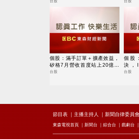
100%子公司
收及
台股
台股
個股：滿手訂單＋擴產效益，
個股
矽格7月營收首度站上20億元
決，I
創高，後續會更好
1.0
台股
台股
節目表
主播主持人
新聞自律委員
東森電視首頁
新聞台
綜合台
戲劇台