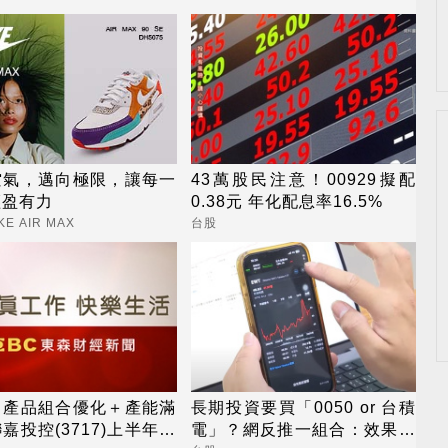
空氣，邁向極限，讓每一
43萬股民注意！00929擬配
輕盈有力
0.38元 年化配息率16.5%
KE AIR MAX
台股
：產品組合優化＋產能滿
長期投資要買「0050 or 台積
嘉投控(3717)上半年營
電」？網反推一組合：效果更