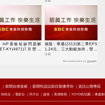
獲利創同期高
好
台股
：InP基板短缺問題解
個股：華通(2313)第二季EPS
ET-KY(4971)7月營收
1.24元，三大動能加持，營運
5億元，重拾成長動能
展望逐季向上
台股
Recommended by
會
新聞自律規範
新聞性談話節目製播準則
資訊公開專區
幼幼台
電影台
洋片台
超視
美洲衛視
YOYO幼兒園
東森創