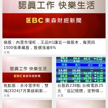
個股：內需市場旺，王品H1賺近一個股本，擬買回
1500張庫藏股，股價漲逾6%
台股
焦點股：水冷需求旺，雙
台股跌239點 台積電跌25
鴻(3324)7月業績刷新紀
元 「這記憶體」逆勢噴
錄，今股價噴漲停
台股
5%
台股