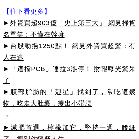
【往下看更多】
►
外資買超903億「史上第三大」 網見掃貨
名單笑：不懂在幹嘛
►
台股勁揚1250點！ 網見外資買超驚：有
人在逃
►
「這檔PCB」連拉3漲停！ 財報曝光驚呆
了
►腹部脂肪的「剋星」找到了，常吃這幾
物，吃走大肚囊，瘦出小蠻腰
PR
►減肥首選，檸檬加它，堅持一週，腰細
了，瘦到你懷疑人生