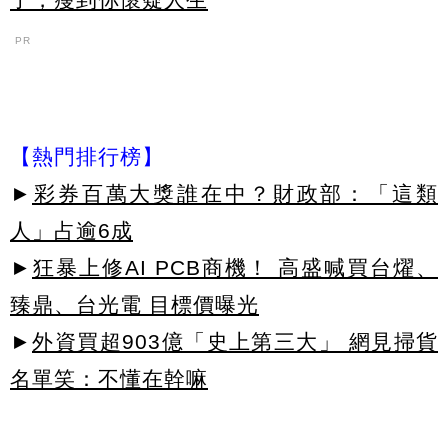
PR
【熱門排行榜】
►
彩券百萬大獎誰在中？財政部：「這類
人」占逾6成
►
狂暴上修AI PCB商機！ 高盛喊買台燿、
臻鼎、台光電 目標價曝光
►
外資買超903億「史上第三大」 網見掃貨
名單笑：不懂在幹嘛