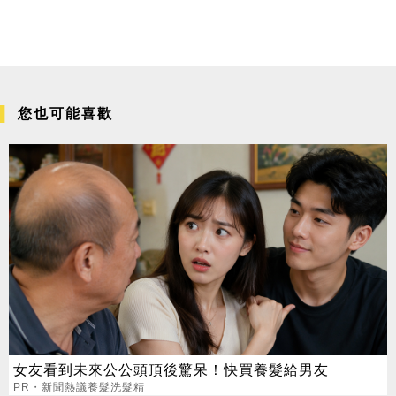
您也可能喜歡
女友看到未來公公頭頂後驚呆！快買養髮給男友
PR・新聞熱議養髮洗髮精