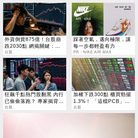
外資倒貨875億！台股崩
踩著空氣，邁向極限，讓
跌2030點 網揭關鍵：沒
每一步都輕盈有力
人接
台股
PR・NIKE AIR MAX
狂飆千點熱門股翻黑 內行
加權下跌300點 櫃買勁揚
已偷偷落跑？ 專家揭背後
1.3%！ 「這檔PCB」連3
警訊
台股
天漲停
台股