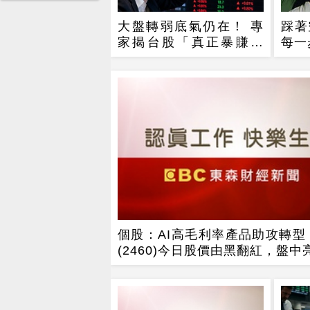
大盤轉弱底氣仍在！ 專
踩著
家揭台股「真正暴賺時
每一
機」
個股：AI高毛利率產品助攻轉型
(2460)今日股價由黑翻紅，盤中