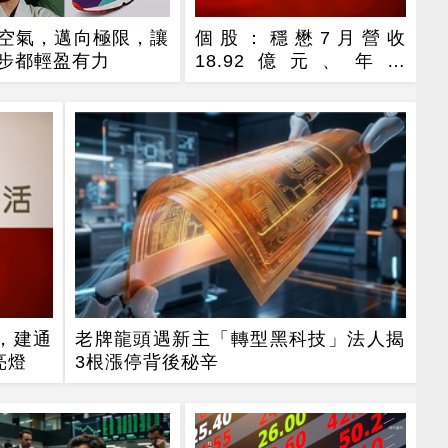
空氣，邁向極限，讓
個股：穩懋7月營收
步都輕盈有力
18.92億元、年增
31.18%，H2旺季到來，
雙成長引擎啟動
，建通
老牌龍頭遇新主「轉型黑科技」法人揭
亮燈
3根漲停背後秘辛