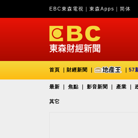
EBC東森電視
｜
東森Apps
｜
简体
首頁
財經新聞
57
最新
焦點
影音新聞
產業
其它