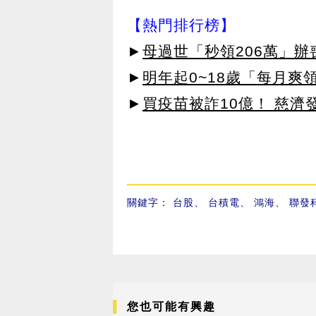
【熱門排行榜】
►
母過世「秒領206萬」
►
明年起0~18歲「每月爽
►
買疫苗被詐10億！ 慈
關鍵字：
台股
、
台積電
、
鴻海
、
聯發
您也可能有興趣