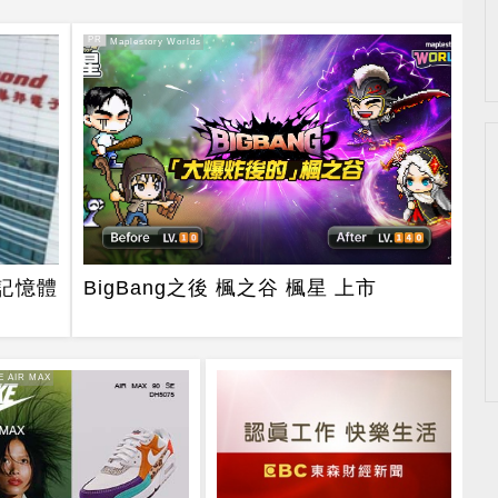
PR
PR・Maplestory Worlds
 記憶體
BigBang之後 楓之谷 楓星 上市
E AIR MAX