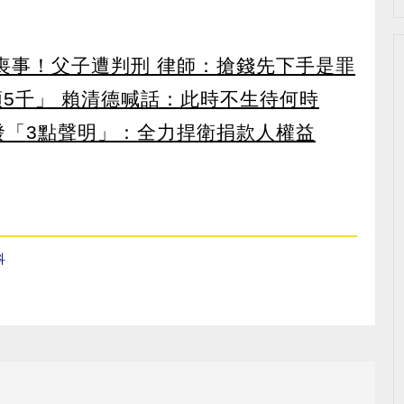
辦喪事！父子遭判刑 律師：搶錢先下手是罪
領5千」 賴清德喊話：此時不生待何時
濟發「3點聲明」：全力捍衛捐款人權益
科