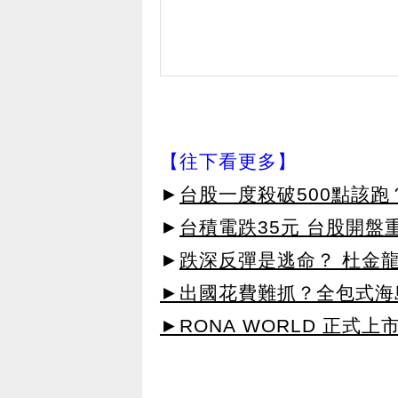
【往下看更多】
►
台股一度殺破500點該跑
►
台積電跌35元 台股開盤
►
跌深反彈是逃命？ 杜金
►出國花費難抓？全包式海島
►RONA WORLD 正式上市