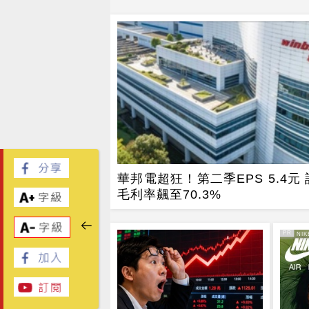
華邦電超狂！第二季EPS 5.4元
毛利率飆至70.3%
PR
PR・NIK