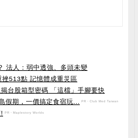
？ 法人：弱中透強、多頭未變
重挫513點 記憶體成重災區
龍揭台股箱型密碼 「這檔」手腳要快
假期，一價搞定食宿玩...
PR・Club Med Taiwan
!
PR・Maplestory Worlds