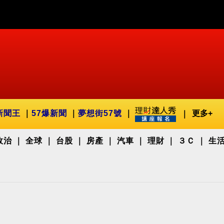
新聞王
57爆新聞
夢想街57號
更多+
政治
全球
台股
房產
汽車
理財
３Ｃ
生