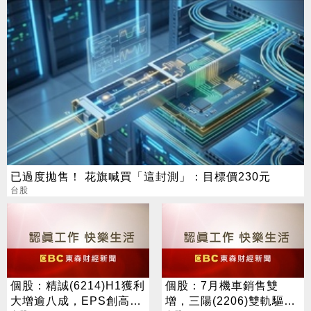
已過度拋售！ 花旗喊買「這封測」：目標價230元
台股
個股：精誠(6214)H1獲利
個股：7月機車銷售雙
大增逾八成，EPS創高達
增，三陽(2206)雙軌驅動