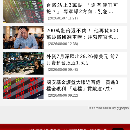
台股站上3萬點 「還有便宜可
撿？」 專家曝2方向：別急著放
空
(2026/01/07 11:21)
200萬翻倍還不夠！ 他再貸600
萬炒股慘翻車嘆：拜紫南宮也沒
用
(2026/08/06 12:38)
外資7月淨匯出29.26億美元 前7
月賣超台股近1.5兆
(2026/08/06 09:48)
國安基金護盤大賺近百億！買進8
檔全獲利 「這檔」貢獻逾7成7
(2026/08/06 09:22)
Recommended by