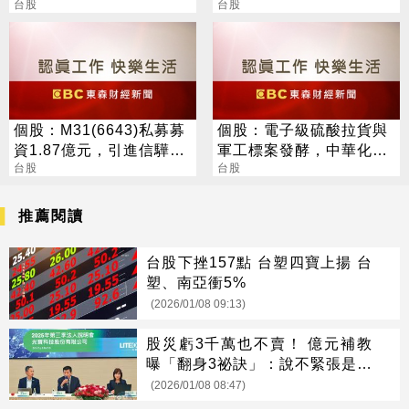
6.15元，H2強攻AI與全球
台股
46.2%市占率居冠
台股
IT服務
個股：M31(6643)私募募
個股：電子級硫酸拉貨與
資1.87億元，引進信驊為
軍工標案發酵，中華化
策略性投資人
台股
(1727)下半年營運衝高峰
台股
推薦閱讀
台股下挫157點 台塑四寶上揚 台
塑、南亞衝5%
(2026/01/08 09:13)
股災虧3千萬也不賣！ 億元補教
曝「翻身3祕訣」：說不緊張是騙
人
(2026/01/08 08:47)