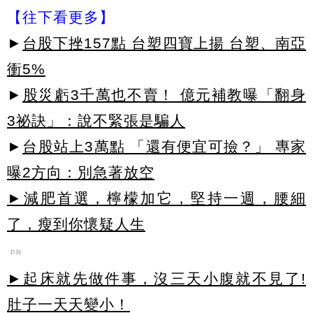
【往下看更多】
►
台股下挫157點 台塑四寶上揚 台塑、南亞
衝5%
►
股災虧3千萬也不賣！ 億元補教曝「翻身
3祕訣」：說不緊張是騙人
►
台股站上3萬點 「還有便宜可撿？」 專家
曝2方向：別急著放空
►減肥首選，檸檬加它，堅持一週，腰細
了，瘦到你懷疑人生
PR
►起床就先做件事，沒三天小腹就不見了!
肚子一天天變小！