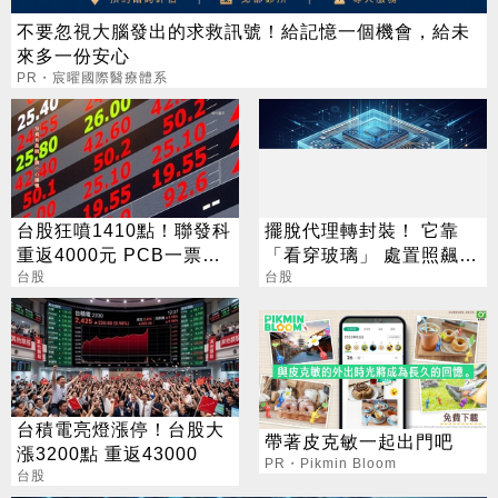
不要忽視大腦發出的求救訊號！給記憶一個機會，給未
來多一份安心
PR・宸曜國際醫療體系
台股狂噴1410點！聯發科
擺脫代理轉封裝！ 它靠
重返4000元 PCB一票攻
「看穿玻璃」 處置照飆2
漲停
台股
漲停
台股
台積電亮燈漲停！台股大
帶著皮克敏一起出門吧
漲3200點 重返43000
PR・Pikmin Bloom
台股