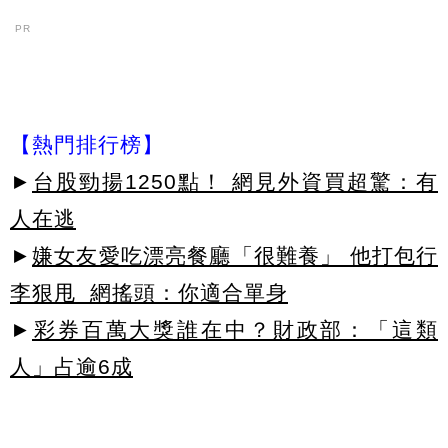
PR
【熱門排行榜】
►
台股勁揚1250點！ 網見外資買超驚：有
人在逃
►
嫌女友愛吃漂亮餐廳「很難養」 他打包行
李狠甩 網搖頭：你適合單身
►
彩券百萬大獎誰在中？財政部：「這類
人」占逾6成