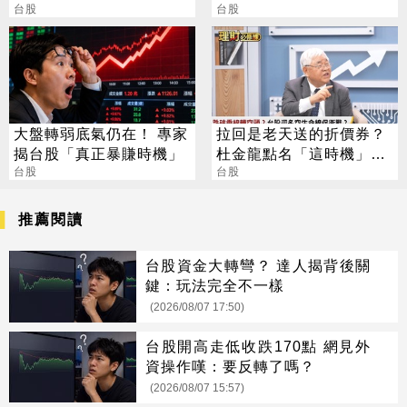
鎵雙引擎啟動，H2營運成
台股
了嗎？
台股
長可期
大盤轉弱底氣仍在！ 專家
拉回是老天送的折價券？
揭台股「真正暴賺時機」
杜金龍點名「這時機」：
台股
台股衝6萬
台股
推薦閱讀
台股資金大轉彎？ 達人揭背後關
鍵：玩法完全不一樣
(2026/08/07 17:50)
台股開高走低收跌170點 網見外
資操作嘆：要反轉了嗎？
(2026/08/07 15:57)