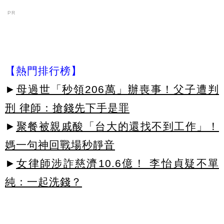
PR
【熱門排行榜】
►
母過世「秒領206萬」辦喪事！父子遭判
刑 律師：搶錢先下手是罪
►
聚餐被親戚酸「台大的還找不到工作」！
媽一句神回戰場秒靜音
►
女律師涉詐慈濟10.6億！ 李怡貞疑不單
純：一起洗錢？