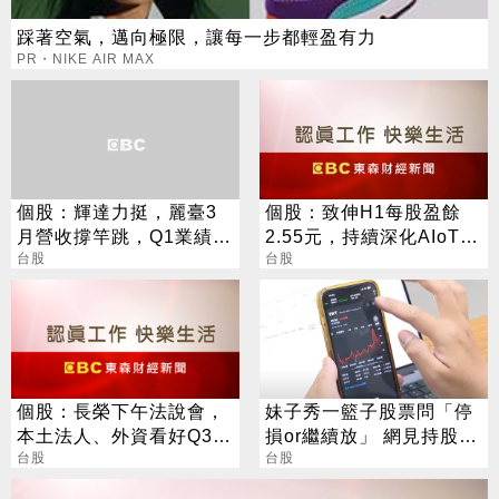
踩著空氣，邁向極限，讓每一步都輕盈有力
PR・NIKE AIR MAX
個股：輝達力挺，麗臺3
個股：致伸H1每股盈餘
月營收撐竿跳，Q1業績飆
2.55元，持續深化AIoT、
＋費用銳減，獲利成長可
台股
AI智慧監控、機器人與車
台股
期
用佈局
個股：長榮下午法說會，
妹子秀一籃子股票問「停
本土法人、外資看好Q3獲
損or繼續放」 網見持股戰
利，美系外資喊「加碼」
台股
翻
台股