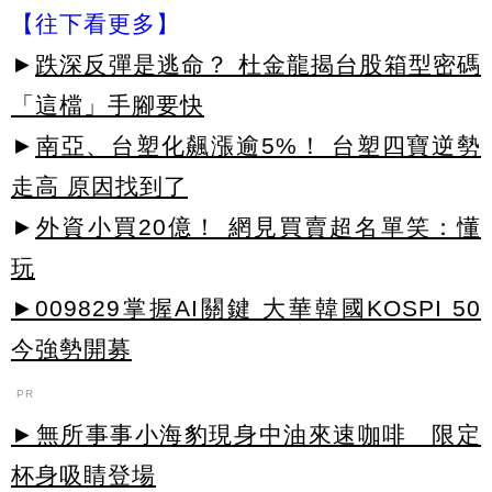
【往下看更多】
►
跌深反彈是逃命？ 杜金龍揭台股箱型密碼
「這檔」手腳要快
►
南亞、台塑化飆漲逾5%！ 台塑四寶逆勢
走高 原因找到了
►
外資小買20億！ 網見買賣超名單笑：懂
玩
►009829掌握AI關鍵 大華韓國KOSPI 50
今強勢開募
PR
►無所事事小海豹現身中油來速咖啡 限定
杯身吸睛登場