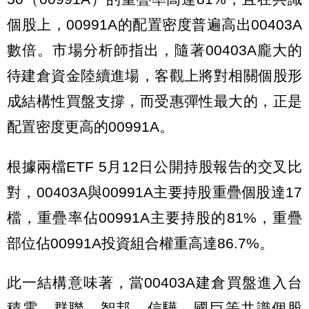
個股上，00991A的配置密度普遍高出00403A
數倍。市場分析師指出，隨著00403A龐大的
待建倉資金陸續進場，客觀上將對相關個股形
成結構性買盤支撐，而受惠彈性最大的，正是
配置密度更高的00991A。
根據兩檔ETF 5月12日公開持股報告的交叉比
對，00403A與00991A主要持股重疊個股達17
檔，重疊率佔00991A主要持股的81%，重疊
部位佔00991A投資組合權重高達86.7%。
此一結構意味著，當00403A建倉買盤進入台
積電、群聯、智邦、信驊、國巨等共識個股