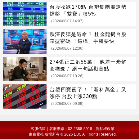
台股收跌170點 台塑集團股逆勢
撐盤 「雙寶」噴5%
(2026/08/07 14:07)
跌深反彈是逃命？ 杜金龍揭台股
箱型密碼 「這檔」手腳要快
(2026/08/07 12:36)
274張正二虧55萬！ 他差一步解
套猶豫了 網一句話戳盲點
(2026/08/07 10:26)
台塑四寶衝了！「新科萬金」又
漲停 台股上漲330點
(2026/08/07 09:09)
Recommended by
客服信箱
｜客服專線：02-2388-5918｜
隱私權政策
東森電視 版權所有 © 2026 EBC All Rights Reserved.