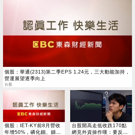
個股：華通(2313)第二季EPS 1.24元，三大動能加持，
營運展望逐季向上
台股
個股：IET-KY前8月營收
台股開高走低收跌170點
年增50%，磷化銦、銻化
網見外資操作嘆：要反轉