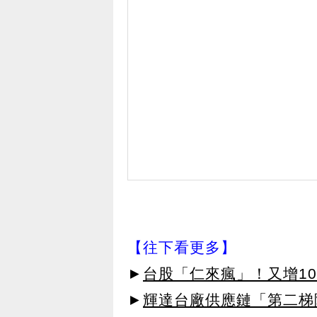
【往下看更多】
►
台股「仁來瘋」！又增10
►
輝達台廠供應鏈「第二梯