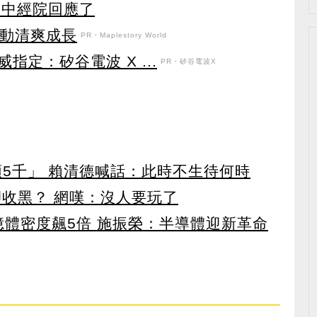
？ 中經院回應了
日活動清爽成長
PR・Maplestory World
定：矽谷電波 X ...
PR・矽谷電波X
領5千」 賴清德喊話：此時不生待何時
卻收黑？ 網嘆：沒人要玩了
 記憶體密度飆5倍 施振榮：半導體迎新革命