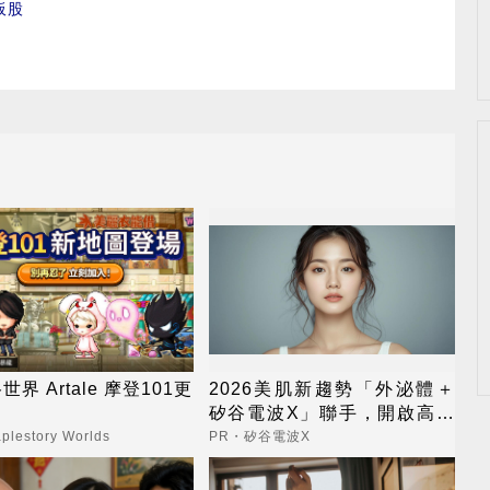
板股
界 Artale 摩登101更
2026美肌新趨勢「外泌體＋
矽谷電波X」聯手，開啟高階
養膚新世代
lestory Worlds
PR・矽谷電波X