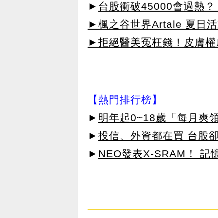
►
台股衝破45000會過熱
►楓之谷世界Artale 夏
►拒絕醫美冤枉錢！皮膚權威指
【熱門排行榜】
►
明年起0~18歲「每月爽
►
投信、外資都在買 台股
►
NEO發表X-SRAM！