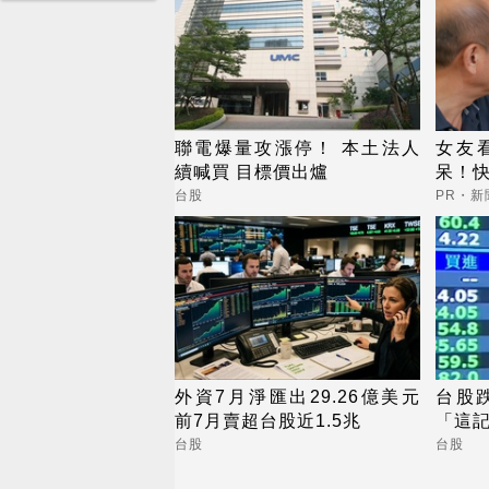
聯電爆量攻漲停！ 本土法人
女友
續喊買 目標價出爐
呆！
台股
PR・
外資7月淨匯出29.26億美元
台股跌
前7月賣超台股近1.5兆
「這記
台股
台股