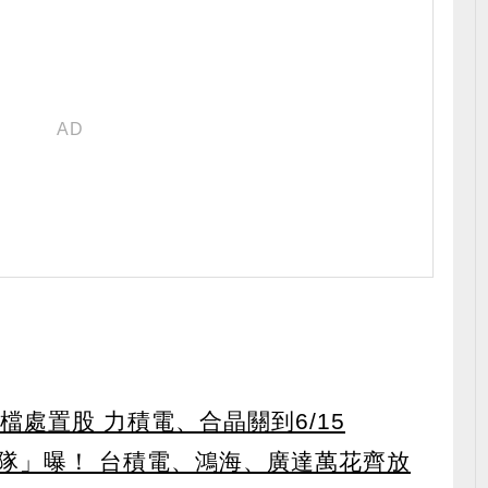
檔處置股 力積電、合晶關到6/15
隊」曝！ 台積電、鴻海、廣達萬花齊放