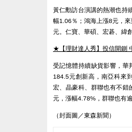
黃仁勳訪台演講的熱潮也持續
幅1.06％；鴻海上漲8元，來
元。仁寶、華碩、宏碁、緯
★【理財達人秀】投信開鍘 
受記憶體持續缺貨影響，華
184.5元創新高，南亞科來到
宏、晶豪科、群聯也有不錯的
元，漲幅4.78%，群聯也有
（封面圖／東森新聞）