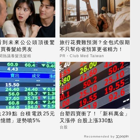
看到未來公公頭頂後驚
旅行花費難預測？全包式假期
快買養髮給男友
不只幫你省預算更省精力！
新聞熱議養髮洗髮精
PR・Club Med Taiwan
239點 台積電跌25元
台塑四寶衝了！「新科萬金」
憶體」逆勢噴5%
又漲停 台股上漲330點
台股
Recommended by