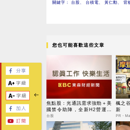
關鍵字：
台股
、
台積電
、
黃仁勳
、
背
您也可能喜歡這些文章
焦點股：光通訊需求強勁＋美
楓之谷世
國禁令助陣，全新H2營運看
新
俏，營收逐季攀升
台股
PR・Map