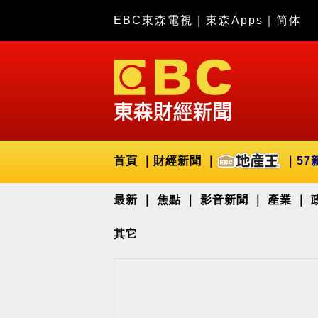
EBC東森電視
｜
東森Apps
｜
简体
首頁
財經新聞
57
最新
焦點
影音新聞
產業
其它