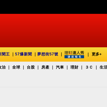
新聞王
57爆新聞
夢想街57號
更多+
政治
全球
台股
房產
汽車
理財
３Ｃ
生