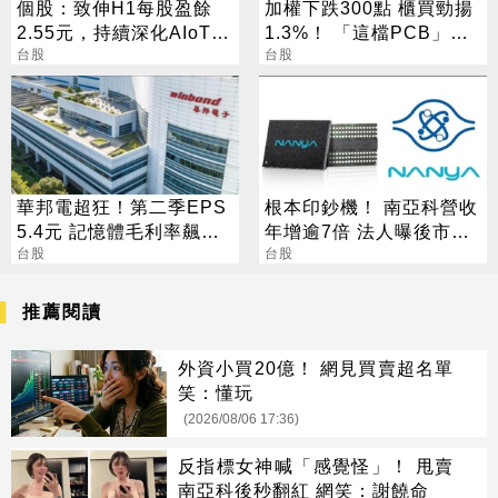
個股：致伸H1每股盈餘
加權下跌300點 櫃買勁揚
2.55元，持續深化AIoT、
1.3%！ 「這檔PCB」連3
AI智慧監控、機器人與車
台股
天漲停
台股
用佈局
華邦電超狂！第二季EPS
根本印鈔機！ 南亞科營收
5.4元 記憶體毛利率飆至
年增逾7倍 法人曝後市觀
70.3%
台股
察4指標
台股
推薦閱讀
外資小買20億！ 網見買賣超名單
笑：懂玩
(2026/08/06 17:36)
反指標女神喊「感覺怪」！ 甩賣
南亞科後秒翻紅 網笑：謝饒命