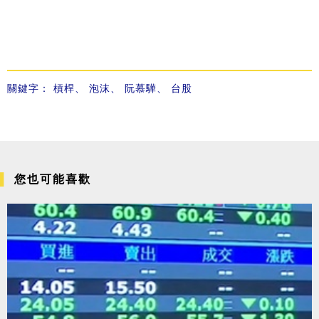
關鍵字：
槓桿
、
泡沫
、
阮慕驊
、
台股
您也可能喜歡