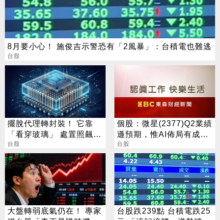
8月要小心！ 施俊吉示警恐有「2風暴」：台積電也難逃
台股
擺脫代理轉封裝！ 它靠
個股：微星(2377)Q2業績
「看穿玻璃」 處置照飆2
遜預期，惟AI佈局有成股
漲停
台股
價震盪走多，週一大拉尾
台股
盤
大盤轉弱底氣仍在！ 專家
台股跌239點 台積電跌25