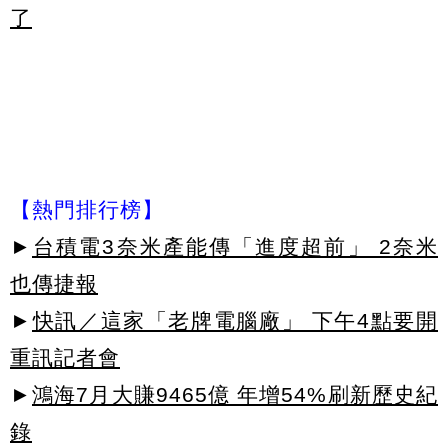
了
【熱門排行榜】
►
台積電3奈米產能傳「進度超前」 2奈米
也傳捷報
►
快訊／這家「老牌電腦廠」 下午4點要開
重訊記者會
►
鴻海7月大賺9465億 年增54%刷新歷史紀
錄