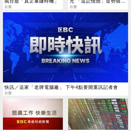
揭台股「真正暴賺時機」
元 「這記憶體」逆勢噴
台股
5%
台股
快訊／這家「老牌電腦廠」 下午4點要開重訊記者會
台股