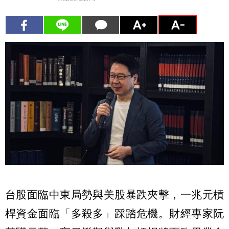
台股面臨中東局勢與美股暴跌夾擊，一兆元槓
桿資金面臨「多殺多」踩踏危機。財經專家阮