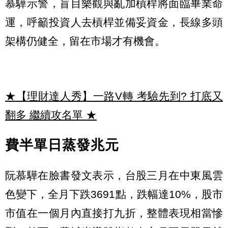
慕驊示警，盲目樂觀與亂加槓桿將面臨畢業命
運，呼籲投資人去槓桿並備妥資金，長線多頭
架構仍健全，留在市場才有機會。
★【理財達人秀】一路V轉 考驗先到? 打底又
翻多 繼續攻名單
★
費半單日蒸發兆元
阮慕驊在臉書發文表示，台股三月在中東風雲
色變下，全月下跌3691點，跌幅達10%，股市
市值在一個月內直接打九折，整體表現相當慘