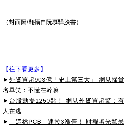
（封面圖/翻攝自阮慕驊臉書）
【往下看更多】
►
外資買超903億「史上第三大」 網見掃貨
名單笑：不懂在幹嘛
►
台股勁揚1250點！ 網見外資買超驚：有
人在逃
►
「這檔PCB」連拉3漲停！ 財報曝光驚呆