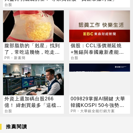
台股
腹部脂肪的「剋星」找到
個股：CCL漲價潮延燒
了，常吃這幾物，吃走大
+無錫與泰國廠新產能到
肚囊，瘦出小蠻腰
PR・新素簡
位，聯茂未來兩年獲利成
台股
長可期
外資上週加碼台股266
009829掌握AI關鍵 大華
億！ 緯創買最多「這檔」
韓國KOSPI 50今強勢開
最慘被砍12.7萬張
台股
募
PR・大華銀全能行銷方案
推薦閱讀