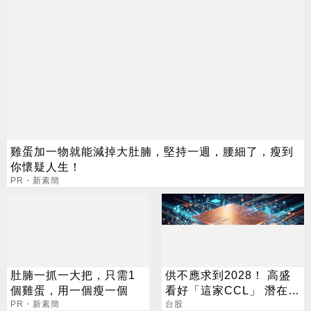
雞蛋加一物就能減掉大肚腩，堅持一週，腰細了，瘦到
你懷疑人生！
PR・新素簡
肚腩一抓一大把，只需1
供不應求到2028！ 高盛
個雞蛋，用一個瘦一個
看好「這家CCL」 潛在漲
PR・新素簡
幅171%
台股