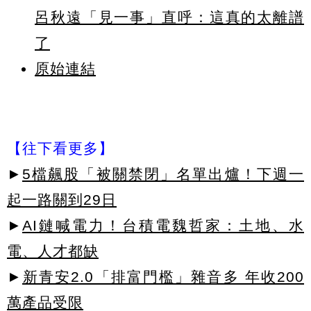
呂秋遠「見一事」直呼：這真的太離譜
了
原始連結
【往下看更多】
►
5檔飆股「被關禁閉」名單出爐！下週一
起一路關到29日
►
AI鏈喊電力！台積電魏哲家：土地、水
電、人才都缺
►
新青安2.0「排富門檻」雜音多 年收200
萬產品受限