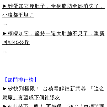
►雞蛋加它瘦肚子，全身脂肪全部消失了，
小腹都平坦了
PR
►檸檬加它，堅持一週大肚腩不見了，重新
回到45公斤
PR
【熱門排行榜】
►
矽快到極限！ 台積電解鎖新武器 「這金
屬廠」有望成下個神隊友
►
AI封裝下一戰！ 英特爾、SKC「重押玻璃