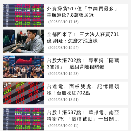
外資掃貨517億「中鋼買最多」
華航遭砍7.8萬張居冠
(2026/08/10 17:15)
全都回來了！ 三大法人狂買731
億 網疑：怎麼才漲這樣
(2026/08/10 15:54)
台股大漲702點！ 專家揭「隱藏
3警訊」：這組背離很關鍵
(2026/08/10 15:23)
台達電、面板雙虎、記憶體領
漲！台股收紅702點
(2026/08/10 13:51)
台股上漲587點！ 華邦電、南亞
科衝7% 「這檔被動」一出關就
漲停
(2026/08/10 09:11)