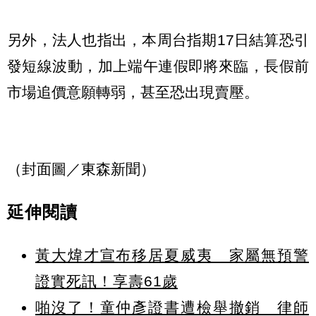
另外，法人也指出，本周台指期17日結算恐引
發短線波動，加上端午連假即將來臨，長假前
市場追價意願轉弱，甚至恐出現賣壓。
（封面圖／東森新聞）
延伸閱讀
黃大煒才宣布移居夏威夷 家屬無預警
證實死訊！享壽61歲
啪沒了！童仲彥證書遭檢舉撤銷 律師