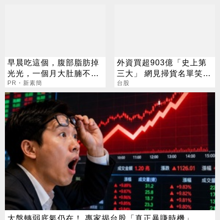
早晨吃這個，腹部脂肪掉
外資買超903億「史上第
光光，一個月大肚腩不見
三大」 網見掃貨名單笑：
了
PR・新素簡
不懂在幹嘛
台股
大盤轉弱底氣仍在！ 專家揭台股「真正暴賺時機」