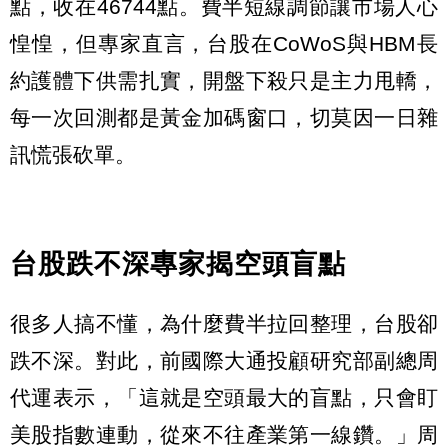
點，收在46744點。費半短線調節讓市場人心
惶惶，但專家直言，台股在CoWoS與HBM長
約護體下供需扎實，開盤下殺只是主力甩轎，
每一次回測都是黃金加碼窗口，切莫因一日雜
訊慌張砍單。
台股跌不深專家揭空頭盲點
很多人搞不懂，為什麼費半拉回整理，台股卻
跌不深。對此，前國際大通投顧研究部副總周
代運表示，「這就是空頭最大的盲點，只會盯
美股指數連動，從來不往產業第一線鑽。」周