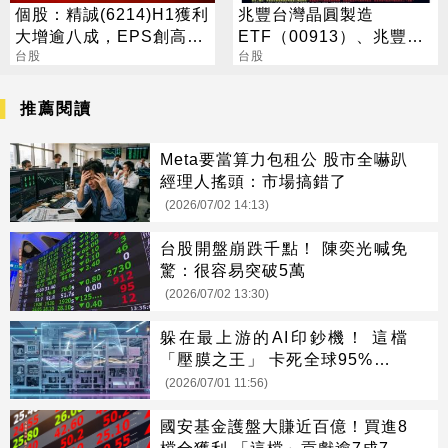
個股：精誠(6214)H1獲利
兆豐台灣晶圓製造
大增逾八成，EPS創高達
ETF（00913）、兆豐藍
6.15元，H2強攻AI與全球
台股
籌30 ETF（00690） 最
台股
IT服務
新配息時程出爐 8/17前買
進可參與收益分配
推薦閱讀
Meta要當算力包租公 股市全嚇趴
經理人搖頭：市場搞錯了
(2026/07/02 14:13)
台股開盤崩跌千點！ 陳奕光喊免
驚：很容易突破5萬
(2026/07/02 13:30)
躲在最上游的AI印鈔機！ 這檔
「壓膜之王」 卡死全球95%載板
製程
(2026/07/01 11:56)
國安基金護盤大賺近百億！買進8
檔全獲利 「這檔」貢獻逾7成7