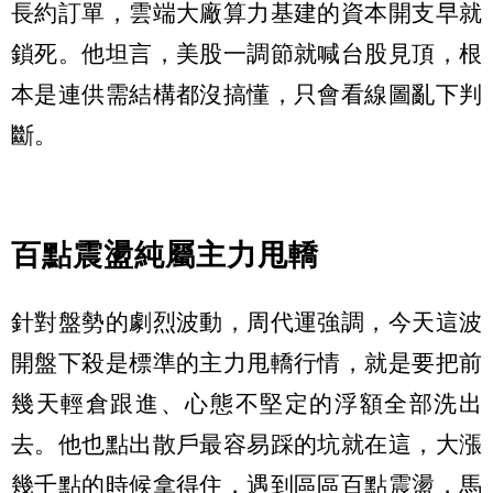
長約訂單，雲端大廠算力基建的資本開支早就
鎖死。他坦言，美股一調節就喊台股見頂，根
本是連供需結構都沒搞懂，只會看線圖亂下判
斷。
百點震盪純屬主力甩轎
針對盤勢的劇烈波動，周代運強調，今天這波
開盤下殺是標準的主力甩轎行情，就是要把前
幾天輕倉跟進、心態不堅定的浮額全部洗出
去。他也點出散戶最容易踩的坑就在這，大漲
幾千點的時候拿得住，遇到區區百點震盪，馬