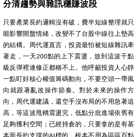
分清趨勢與雜訊穩賺波段
只要產業長約邏輯沒有破，費半短線整理就只
能影響開盤情緒，改變不了台股中線往上墊高
的結構。周代運直言，投資最怕被短線雜訊牽
著走，一天200點的上下震盪，放到這波千點
級反彈裡連修正都稱不上。他呼籲投資人心靜
一點盯好核心權值籌碼動向，不要空頭一帶風
向就跟著亂改操作節奏。對於未來的操作方
向，周代運建議，還空手沒布局的不用急著追
高，等這波甩轎震盪完，低點分批進場依舊有
足夠獲利空間；已經持倉的，只要拿的是有基
本面長約支撐的AI標的，根本不用為區區百點