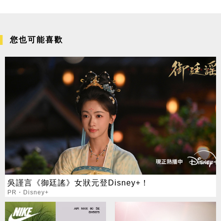
您也可能喜歡
吳謹言《御廷謠》女狀元登Disney+！
PR・Disney+