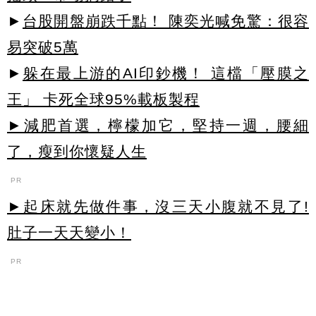
►
台股開盤崩跌千點！ 陳奕光喊免驚：很容
易突破5萬
►
躲在最上游的AI印鈔機！ 這檔「壓膜之
王」 卡死全球95%載板製程
►減肥首選，檸檬加它，堅持一週，腰細
了，瘦到你懷疑人生
PR
►起床就先做件事，沒三天小腹就不見了!
肚子一天天變小！
PR