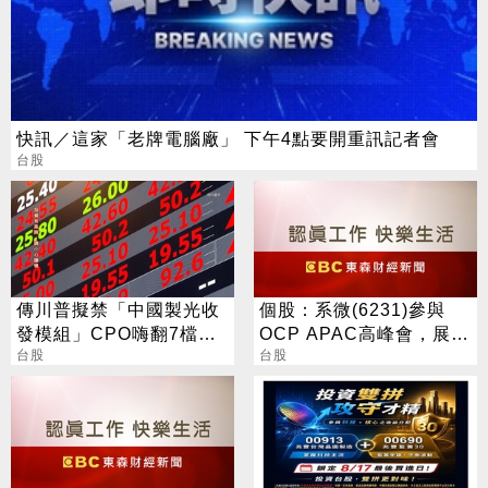
快訊／這家「老牌電腦廠」 下午4點要開重訊記者會
台股
傳川普擬禁「中國製光收
個股：系微(6231)參與
發模組」CPO嗨翻7檔攻
OCP APAC高峰會，展示
漲停
台股
OpenBMC中AI機櫃遙測
台股
與安全防護