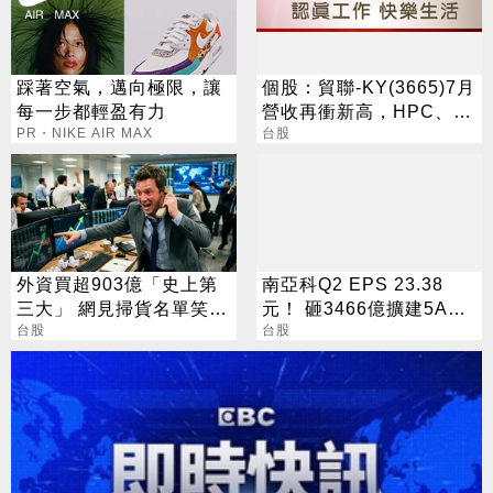
踩著空氣，邁向極限，讓
個股：貿聯-KY(3665)7月
每一步都輕盈有力
營收再衝新高，HPC、半
PR・NIKE AIR MAX
導體挹注長期成長動能
台股
外資買超903億「史上第
南亞科Q2 EPS 23.38
三大」 網見掃貨名單笑：
元！ 砸3466億擴建5A新
不懂在幹嘛
台股
廠 今年資本支出增至697
台股
億