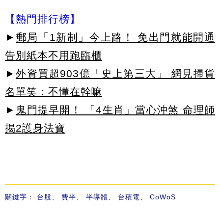
【熱門排行榜】
►
郵局「1新制」今上路！ 免出門就能開通
告別紙本不用跑臨櫃
►
外資買超903億「史上第三大」 網見掃貨
名單笑：不懂在幹嘛
►
鬼門提早開！ 「4生肖」當心沖煞 命理師
揭2護身法寶
關鍵字：
台股
、
費半
、
半導體
、
台積電
、
CoWoS