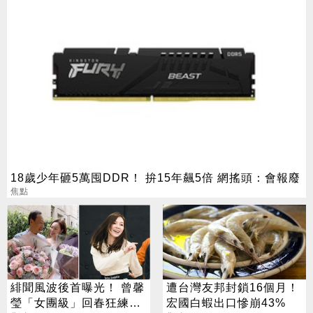
18歲少年砸5萬囤DDR！ 拚15年飆5倍 網搖頭：會報廢
焦點
緋聞風波後首曝光！ 曾馨
遭台灣友邦封鎖16個月！
瑩「女團級」回春狂練舞
宏國白蝦出口慘崩43%