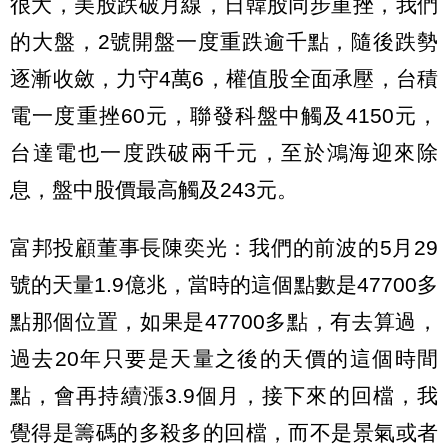
很大，美股跌破月線，日韓股同步重挫，我們
的大盤，2號開盤一度重跌逾千點，隨後跌勢
逐漸收斂，力守4萬6，權值股全面承壓，台積
電一度重挫60元，聯發科盤中觸及4150元，
台達電也一度跌破兩千元，至於鴻海迎來除
息，盤中股價最高觸及243元。
富邦投顧董事長陳奕光：我們的前波的5月29
號的天量1.9億兆，當時的這個點數是47700多
點那個位置，如果是47700多點，有去算過，
過去20年只要是天量之後的天價的這個時間
點，會再持續漲3.9個月，接下來的回檔，我
覺得是籌碼的多殺多的回檔，而不是景氣或者