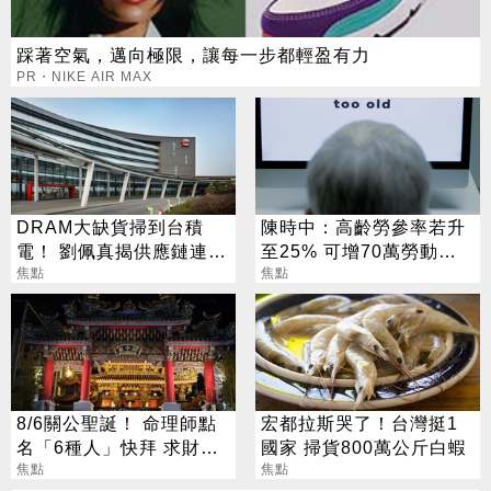
踩著空氣，邁向極限，讓每一步都輕盈有力
PR・NIKE AIR MAX
DRAM大缺貨掃到台積
陳時中：高齡勞參率若升
電！ 劉佩真揭供應鏈連鎖
至25% 可增70萬勞動人
效應
焦點
口
焦點
8/6關公聖誕！ 命理師點
宏都拉斯哭了！台灣挺1
名「6種人」快拜 求財求
國家 掃貨800萬公斤白蝦
職保平安
焦點
焦點