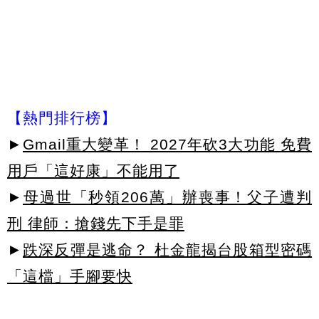
【熱門排行榜】
►
Gmail重大變革！ 2027年砍3大功能 免費
用戶「這好康」不能用了
►
母過世「秒領206萬」辦喪事！父子遭判
刑 律師：搶錢先下手是罪
►
跌深反彈是逃命？ 杜金龍揭台股箱型密碼
「這檔」手腳要快