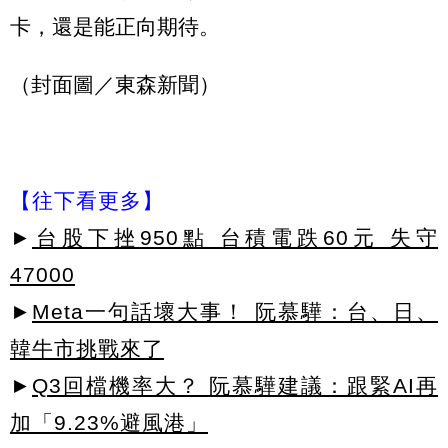
卡，還是能正向期待。
（封面圖／東森新聞）
【往下看更多】
►
台股下挫950點 台積電跌60元 失守
47000
►
Meta一句話壞大事！ 阮慕驊：台、日、
韓牛市挑戰來了
►
Q3回檔機率大？ 阮慕驊建議：跟緊AI再
加「9.23%避風港」