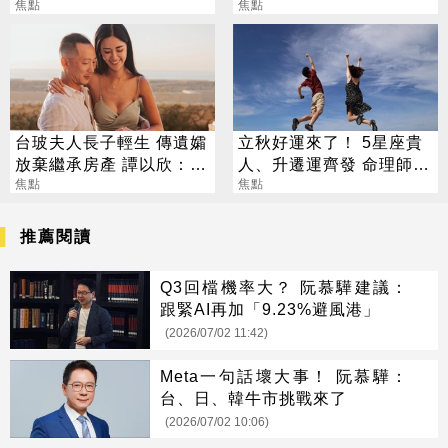
郭董獨自公園散步
焦點
焦點
台玻夫人長子輕生 傳遺孀
立秋好運來了！ 5星座貴
放棄繼承房產 譚以欣：不
人、升遷運齊發 命理師：
實內容二次傷害
焦點
把握黃金轉運期
焦點
推薦閱讀
Q3回檔機率大？ 阮慕驊建議：
跟緊AI再加「9.23%避風港」
(2026/07/02 11:42)
Meta一句話壞大事！ 阮慕驊：
台、日、韓牛市挑戰來了
(2026/07/02 10:06)