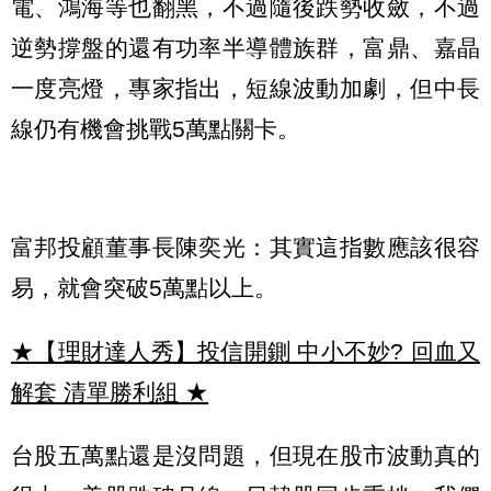
電、鴻海等也翻黑，不過隨後跌勢收斂，不過
逆勢撐盤的還有功率半導體族群，富鼎、嘉晶
一度亮燈，專家指出，短線波動加劇，但中長
線仍有機會挑戰5萬點關卡。
富邦投顧董事長陳奕光：其實這指數應該很容
易，就會突破5萬點以上。
★【理財達人秀】投信開鍘 中小不妙? 回血又
解套 清單勝利組
★
台股五萬點還是沒問題，但現在股市波動真的