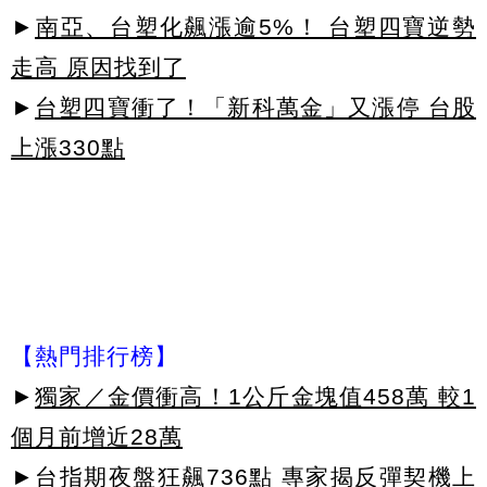
►
南亞、台塑化飆漲逾5%！ 台塑四寶逆勢
走高 原因找到了
►
台塑四寶衝了！「新科萬金」又漲停 台股
上漲330點
【熱門排行榜】
►
獨家／金價衝高！1公斤金塊值458萬 較1
個月前增近28萬
►
台指期夜盤狂飆736點 專家揭反彈契機上