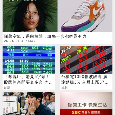
踩著空氣，邁向極限，讓每一步都輕盈有力
PR・NIKE AIR MAX
「奪魂巨」驚見5字頭！
台積電1090創波段高 廣
股民無奈問要套多久 內行
達勁揚3% 台股上漲370
人說話了
台股
點
台股