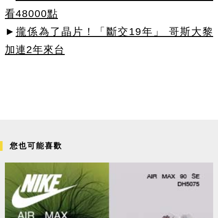
看48000點
►
攏係為了晶片！「斷交19年」 哥斯大黎
加連2年來台
您也可能喜歡