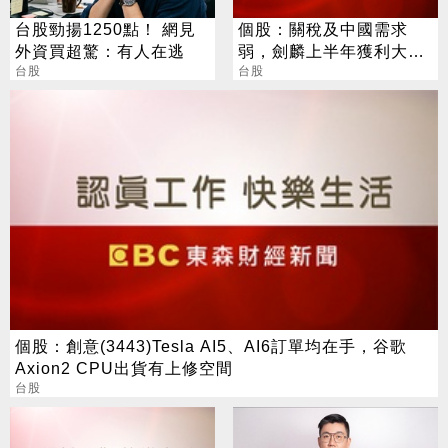
台股勁揚1250點！ 網見
個股：關稅及中國需求
外資買超驚：有人在逃
弱，劍麟上半年獲利大減
台股
逾四成，每股盈餘1.75元
台股
個股：創意(3443)Tesla AI5、AI6訂單均在手，谷歌
Axion2 CPU出貨有上修空間
台股