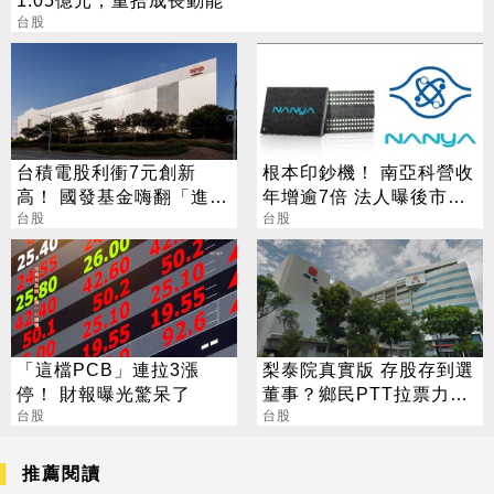
台股
台積電股利衝7元創新
根本印鈔機！ 南亞科營收
高！ 國發基金嗨翻「進帳
年增逾7倍 法人曝後市觀
115億」
台股
察4指標
台股
「這檔PCB」連拉3漲
梨泰院真實版 存股存到選
停！ 財報曝光驚呆了
董事？鄉民PTT拉票力戰
台股
公司派
台股
推薦閱讀