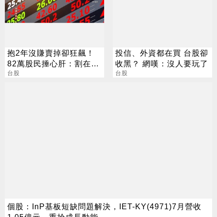
抱2年沒賺賣掉卻狂飆！
投信、外資都在買 台股卻
82萬股民捶心肝：割在起
收黑？ 網嘆：沒人要玩了
漲點
台股
台股
個股：InP基板短缺問題解決，IET-KY(4971)7月營收
1.05億元，重拾成長動能