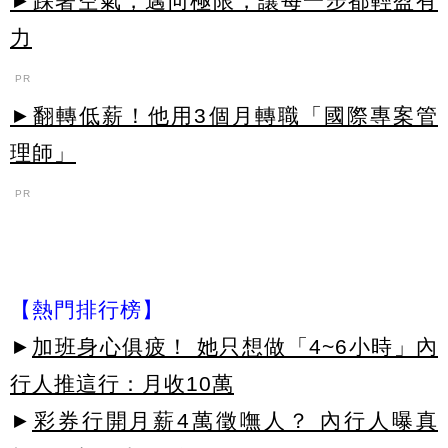
►踩著空氣，邁向極限，讓每一步都輕盈有
力
PR
►翻轉低薪！他用3個月轉職「國際專案管
理師」
PR
【熱門排行榜】
►
加班身心俱疲！ 她只想做「4~6小時」內
行人推這行：月收10萬
►
彩券行開月薪4萬徵嘸人？ 內行人曝真