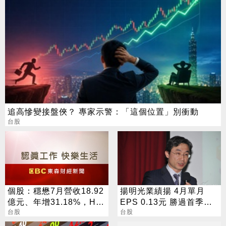
追高慘變接盤俠？ 專家示警：「這個位置」別衝動
台股
個股：穩懋7月營收18.92
揚明光業績揚 4月單月
億元、年增31.18%，H2
EPS 0.13元 勝過首季整
旺季到來，雙成長引擎啟
台股
季
台股
動