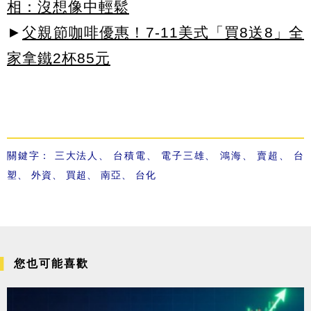
相：沒想像中輕鬆
►
父親節咖啡優惠！7-11美式「買8送8」全
家拿鐵2杯85元
關鍵字：
三大法人
、
台積電
、
電子三雄
、
鴻海
、
賣超
、
台
塑
、
外資
、
買超
、
南亞
、
台化
您也可能喜歡