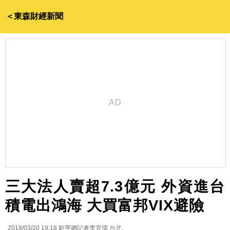
＜東森財經新聞
三大法人賣超7.3億元 外資進台
積電出鴻海 大買富邦VIX避險
2018/03/20 19:18
鉅亨網記者李宜儒 台北