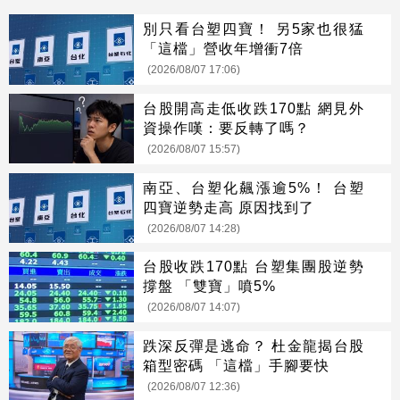
別只看台塑四寶！ 另5家也很猛
「這檔」營收年增衝7倍
(2026/08/07 17:06)
台股開高走低收跌170點 網見外
資操作嘆：要反轉了嗎？
(2026/08/07 15:57)
南亞、台塑化飆漲逾5%！ 台塑
四寶逆勢走高 原因找到了
(2026/08/07 14:28)
台股收跌170點 台塑集團股逆勢
撐盤 「雙寶」噴5%
(2026/08/07 14:07)
跌深反彈是逃命？ 杜金龍揭台股
箱型密碼 「這檔」手腳要快
(2026/08/07 12:36)