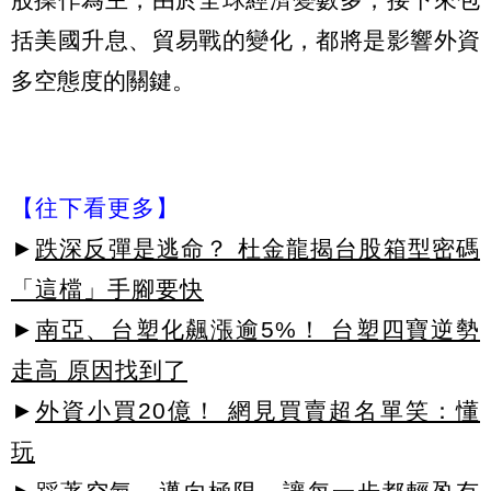
括美國升息、貿易戰的變化，都將是影響外資
多空態度的關鍵。
【往下看更多】
►
跌深反彈是逃命？ 杜金龍揭台股箱型密碼
「這檔」手腳要快
►
南亞、台塑化飆漲逾5%！ 台塑四寶逆勢
走高 原因找到了
►
外資小買20億！ 網見買賣超名單笑：懂
玩