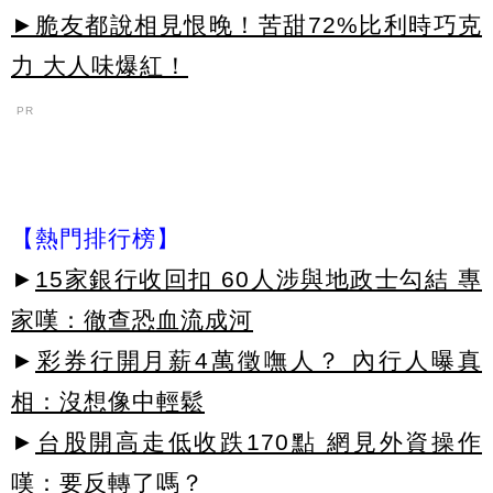
►脆友都說相見恨晚！苦甜72%比利時巧克
力 大人味爆紅！
PR
【熱門排行榜】
►
15家銀行收回扣 60人涉與地政士勾結 專
家嘆：徹查恐血流成河
►
彩券行開月薪4萬徵嘸人？ 內行人曝真
相：沒想像中輕鬆
►
台股開高走低收跌170點 網見外資操作
嘆：要反轉了嗎？