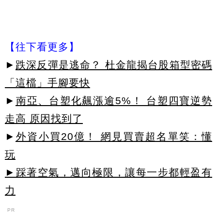
【往下看更多】
►
跌深反彈是逃命？ 杜金龍揭台股箱型密碼
「這檔」手腳要快
►
南亞、台塑化飆漲逾5%！ 台塑四寶逆勢
走高 原因找到了
►
外資小買20億！ 網見買賣超名單笑：懂
玩
►踩著空氣，邁向極限，讓每一步都輕盈有
力
PR