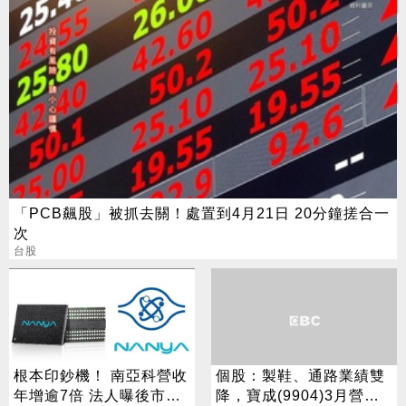
「PCB飆股」被抓去關！處置到4月21日 20分鐘搓合一
次
台股
根本印鈔機！ 南亞科營收
個股：製鞋、通路業績雙
年增逾7倍 法人曝後市觀
降，寶成(9904)3月營收