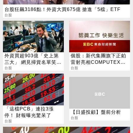
台股狂飆3186點！外資大買675億 搶進「5檔」ETF
台股
外資買超903億「史上第
個股：新代集團旗下正鉑
三大」 網見掃貨名單笑：
雷射亮相COMPUTEX，
不懂在幹嘛
台股
揭AI伺服器「智動化」一
台股
站式解方
「這檔PCB」連拉3漲
【日盛投顧】盤前分析
停！ 財報曝光驚呆了
台股
台股