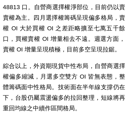
48813 口。自營商選擇權淨部位，目前仍以賣
賣權為主。四月選擇權籌碼呈現偏多格局，賣
權 OI 大於買權 OI 之差距略擴至七萬五千餘
口，買權賣權 OI 增量相去不遠。週選方面，
賣權 OI 增量呈現積極，目前多空呈現拉鋸。
綜合以上，外資期現貨中性布局，自營商選擇
權偏多縮減，月選多空雙方 OI 皆無表態，整
體籌碼面中性格局。技術面在半年線支撐仍在
下，台股仍屬震盪偏多的拉回整理，短線將再
重回均線之中續作區間格局。