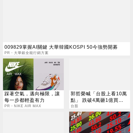
009829掌握AI關鍵 大華韓國KOSPI 50今強勢開募
PR・大華銀全能行銷方案
踩著空氣，邁向極限，讓
郭哲榮喊「台股上看10萬
每一步都輕盈有力
點」 跌破4萬砸1億買
PR・NIKE AIR MAX
0050
台股