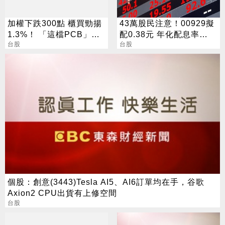
加權下跌300點 櫃買勁揚
43萬股民注意！00929擬
1.3%！ 「這檔PCB」連3
配0.38元 年化配息率
天漲停
台股
16.5%
台股
個股：創意(3443)Tesla AI5、AI6訂單均在手，谷歌
Axion2 CPU出貨有上修空間
台股