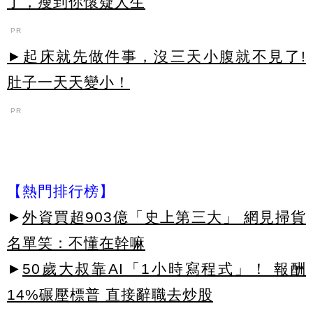
了，瘦到你懷疑人生
PR
►起床就先做件事，沒三天小腹就不見了!
肚子一天天變小！
PR
【熱門排行榜】
►
外資買超903億「史上第三大」 網見掃貨
名單笑：不懂在幹嘛
►
50歲大叔靠AI「1小時寫程式」！ 報酬
14%碾壓標普 直接辭職去炒股