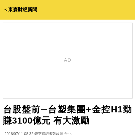
＜東森財經新聞
台股盤前─台塑集團+金控H1勁
賺3100億元 有大激勵
2018/07/11 08:32
鉅亨網記者張欽發 台北