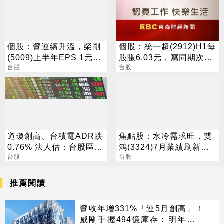
個股：營運續升溫，榮剛
個股：統一超(2912)H1每
(5009)上半年EPS 1元，
股賺6.03元，寫同期次
新產能助攻中長期成長
台股
高，看好Q3營運穩健成長
台股
道瓊創高、台積電ADR跌
焦點股：水冷需求旺，雙
0.76% 法人估：台股區間
鴻(3324)7月業績刷新紀
震盪
台股
錄，今股價噴漲停
台股
推薦閱讀
營收年增331%「連5月創高」！
威剛手握494億庫存：明年會更