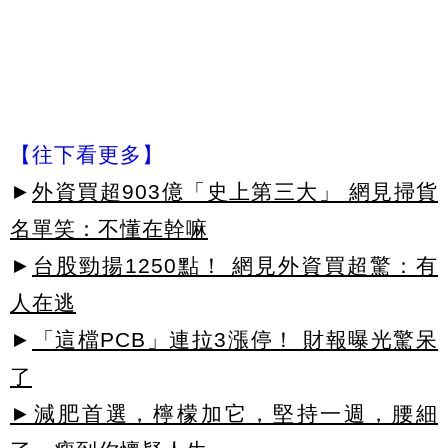
【往下看更多】
►
外資買超903億「史上第三大」 網見掃貨
名單笑：不懂在幹嘛
►
台股勁揚1250點！ 網見外資買超驚：有
人在逃
►
「這檔PCB」連拉3漲停！ 財報曝光驚呆
了
►減肥首選，檸檬加它，堅持一週，腰細