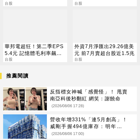
一度大漲186%
台股
逆勢收漲停
台股
華邦電超狂！第二季EPS
外資7月淨匯出29.26億美
5.4元 記憶體毛利率飆至
元 前7月賣超台股近1.5兆
70.3%
台股
台股
推薦閱讀
反指標女神喊「感覺怪」！ 甩賣
南亞科後秒翻紅 網笑：謝饒命
(2026/08/06 17:28)
營收年增331%「連5月創高」！
威剛手握494億庫存：明年會更
缺
(2026/08/06 17:00)