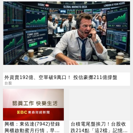
外資賣192億、空單破9萬口！ 投信豪擲211億撐盤
台股
興櫃：東佑達(7942)登錄
台積電尾盤挨刀！台股收
興櫃啟動蜜月行情，早盤
跌214點「這2檔」記憶體