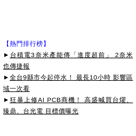
【熱門排行榜】
►
台積電3奈米產能傳「進度超前」 2奈米
也傳捷報
►
全台9縣市今起停水！ 最長10小時 影響區
域一次看
►
狂暴上修AI PCB商機！ 高盛喊買台燿、
臻鼎、台光電 目標價曝光