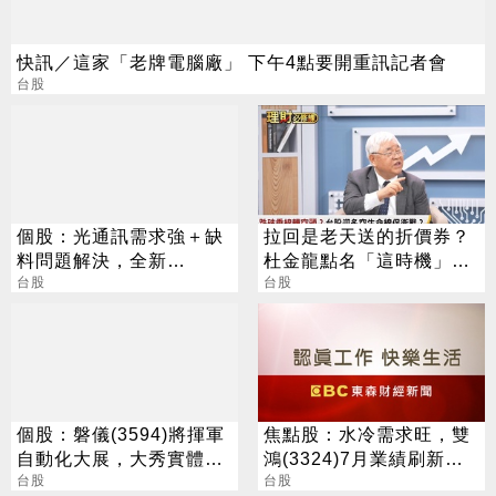
快訊／這家「老牌電腦廠」 下午4點要開重訊記者會
台股
個股：光通訊需求強＋缺
拉回是老天送的折價券？
料問題解決，全新
杜金龍點名「這時機」：
(2455)7月營收創高、重
台股
台股衝6萬
台股
拾成長動能
個股：磐儀(3594)將揮軍
焦點股：水冷需求旺，雙
自動化大展，大秀實體AI/
鴻(3324)7月業績刷新紀
邊緣運算/機器人肌肉
台股
錄，今股價噴漲停
台股