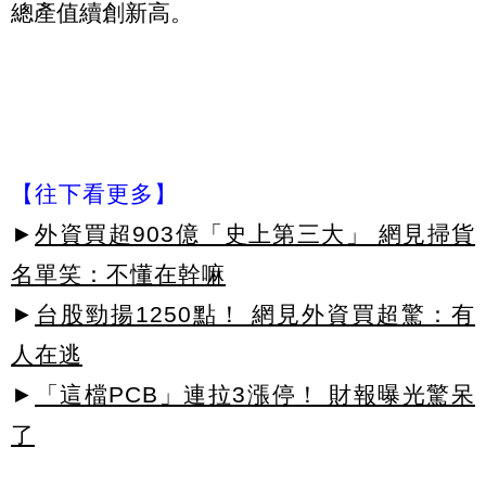
總產值續創新高。
【往下看更多】
►
外資買超903億「史上第三大」 網見掃貨
名單笑：不懂在幹嘛
►
台股勁揚1250點！ 網見外資買超驚：有
人在逃
►
「這檔PCB」連拉3漲停！ 財報曝光驚呆
了