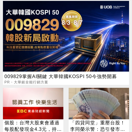
009829掌握AI關鍵 大華韓國KOSPI 50今強勢開募
PR・大華銀全能行銷方案
個股：台灣大股東會通過
「四貸同堂」重壓台股！
每股配發現金4.3元，持續
李同榮示警：恐引發市場