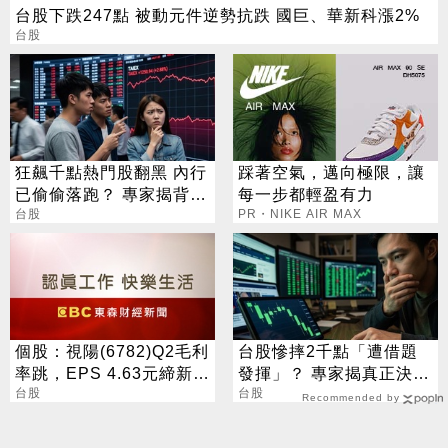
台股下跌247點 被動元件逆勢抗跌 國巨、華新科漲2%
台股
狂飆千點熱門股翻黑 內行
踩著空氣，邁向極限，讓
已偷偷落跑？ 專家揭背後
每一步都輕盈有力
警訊
台股
PR・NIKE AIR MAX
個股：視陽(6782)Q2毛利
台股慘摔2千點「遭借題
率跳，EPS 4.63元締新
發揮」？ 專家揭真正決戰
猷，本季營運續看旺
台股
點：洗籌碼而已
台股
Recommended by