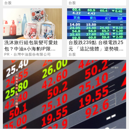
發展電信金融等多元服務
台股
連鎖反應
台股
洗沐旅行組包裝變可愛娃
台股跌239點 台積電跌25
包？中油x小海豹IP限量
元 「這記憶體」逆勢噴
聯名款
PR・台灣中油股份有限公司
5%
台股