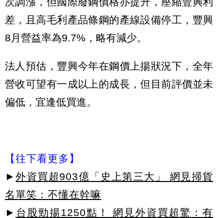
次調漲，但國際廢鋼價格亦提升，壓縮豐興利
差，且高毛利產品條鋼的產線設備停工，豐興
8月營益率為9.7%，略有減少。
法人預估，豐興今年在鋼價上揚狀況下，全年
營收可望有一成以上的成長，但目前評價並未
偏低，宜逢低買進。
【往下看更多】
►
外資買超903億「史上第三大」 網見掃貨
名單笑：不懂在幹嘛
►
台股勁揚1250點！ 網見外資買超驚：有