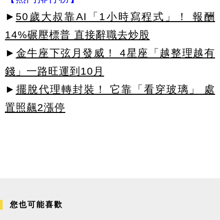
►
50歲大叔靠AI「1小時寫程式」！ 報酬
14%碾壓標普 直接辭職去炒股
►
金牛座下弦月發威！ 4星座「越整理越有
錢」一路旺運到10月
►
擺脫代理轉封裝！ 它靠「看穿玻璃」 處
置照飆2漲停
您也可能喜歡