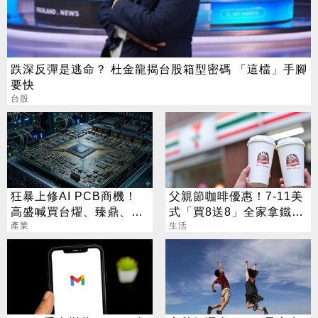
跌深反彈是逃命？ 杜金龍揭台股箱型密碼 「這檔」手腳
要快
台股
狂暴上修AI PCB商機！
父親節咖啡優惠！7-11美
高盛喊買台燿、臻鼎、台
式「買8送8」全家拿鐵2
產業
光電 目標價曝光
杯85元
生活