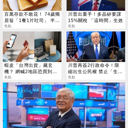
百萬存款不敢花！ 74歲獨
川普出重手！多晶矽要課
居翁「1餐1片吐司」 半年
15%關稅 「這時間」生效
暴瘦嚇壞女兒
焦點
焦點
蝦皮「台灣出貨」藏玄
川普再簽2行政命令！限
機？ 網喊2地區恐買到假
縮出生公民權 禁止「生育
貨 專家揭真相
焦點
旅遊」
焦點