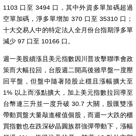
1103 口至 3494 口，其中外資多單加碼超過
空單加碼，淨多單增加 370 口至 35310 口；
十大交易人中的特定法人全月份台指期淨多單
減少 97 口至 10166 口。
週一美股續漲且美元指數因川普攻擊聯準會政
策而大幅拉回，台股週二開高後雖早盤一度壓
回平盤，但盤中隨著陸股止穩且漲幅擴大至
1% 以上而漲點擴大，加上美元指數拉回導至
台幣連三升並一度升破 30.7 大關，股匯雙漲
帶動買盤大量敲進權值個股，而週一大跌的櫃
買指數也在跌深矽晶圓族群強彈帶動下，漲幅