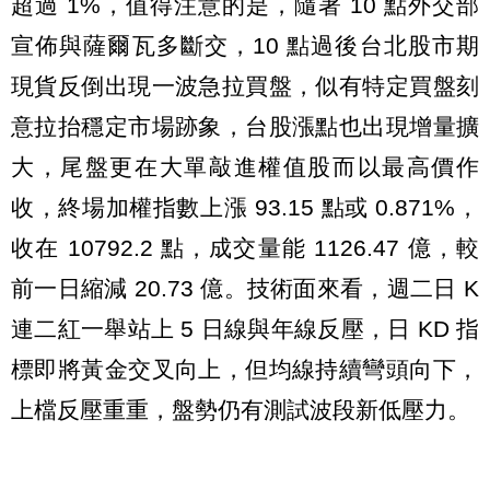
超過 1%，值得注意的是，隨著 10 點外交部
宣佈與薩爾瓦多斷交，10 點過後台北股市期
現貨反倒出現一波急拉買盤，似有特定買盤刻
意拉抬穩定市場跡象，台股漲點也出現增量擴
大，尾盤更在大單敲進權值股而以最高價作
收，終場加權指數上漲 93.15 點或 0.871%，
收在 10792.2 點，成交量能 1126.47 億，較
前一日縮減 20.73 億。技術面來看，週二日 K
連二紅一舉站上 5 日線與年線反壓，日 KD 指
標即將黃金交叉向上，但均線持續彎頭向下，
上檔反壓重重，盤勢仍有測試波段新低壓力。