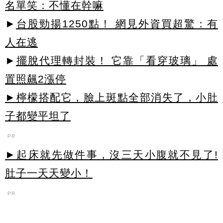
名單笑：不懂在幹嘛
►
台股勁揚1250點！ 網見外資買超驚：有
人在逃
►
擺脫代理轉封裝！ 它靠「看穿玻璃」 處
置照飆2漲停
►檸檬搭配它，臉上斑點全部消失了，小肚
子都變平坦了
PR
►起床就先做件事，沒三天小腹就不見了!
肚子一天天變小！
PR