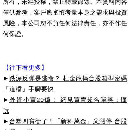
所有，未經授權，禁止轉載節錄。本資料內容
僅供參考，客戶應審慎考量本身之需求與投資
風險，本公司恕不負任何法律責任，亦不作任
何保證。
【往下看更多】
►
跌深反彈是逃命？ 杜金龍揭台股箱型密碼
「這檔」手腳要快
►
外資小買20億！ 網見買賣超名單笑：懂
玩
►
台塑四寶衝了！「新科萬金」又漲停 台股