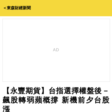
＜東森財經新聞
【永豐期貨】台指選擇權盤後－
飆股轉弱蘋概撐 新機前夕台股
漲