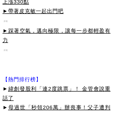
上漲330點
►帶著皮克敏一起出門吧
PR
►踩著空氣，邁向極限，讓每一步都輕盈有
力
PR
【熱門排行榜】
►
緯創發股利「連2度跳票」！ 金管會說重
話了
►
母過世「秒領206萬」辦喪事！父子遭判