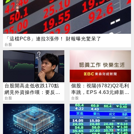
「這檔PCB」連拉3漲停！ 財報曝光驚呆了
台股
台股開高走低收跌170點
個股：視陽(6782)Q2毛利
網見外資操作嘆：要反轉
率跳，EPS 4.63元締新
了嗎？
台股
猷，本季營運續看旺
台股