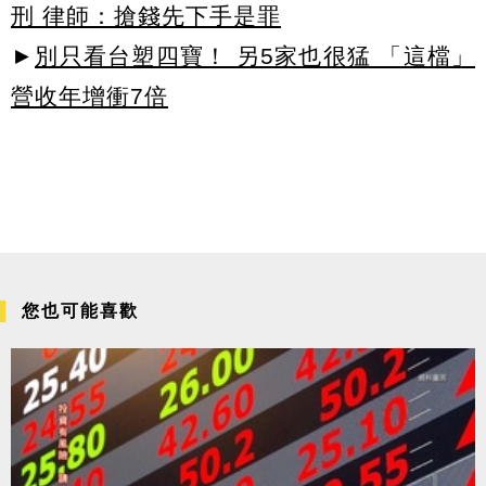
刑 律師：搶錢先下手是罪
►
別只看台塑四寶！ 另5家也很猛 「這檔」
營收年增衝7倍
您也可能喜歡