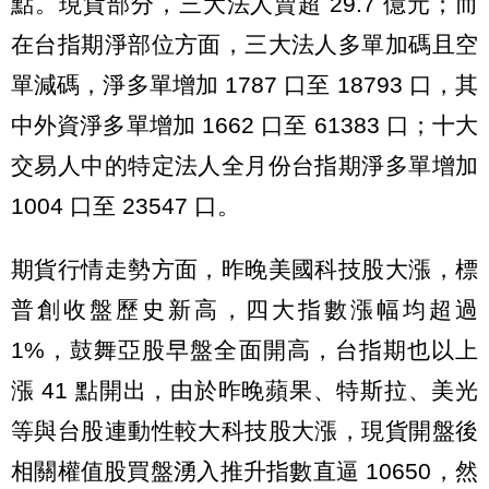
點。現貨部分，三大法人賣超 29.7 億元；而
在台指期淨部位方面，三大法人多單加碼且空
單減碼，淨多單增加 1787 口至 18793 口，其
中外資淨多單增加 1662 口至 61383 口；十大
交易人中的特定法人全月份台指期淨多單增加
1004 口至 23547 口。
期貨行情走勢方面，昨晚美國科技股大漲，標
普創收盤歷史新高，四大指數漲幅均超過
1%，鼓舞亞股早盤全面開高，台指期也以上
漲 41 點開出，由於昨晚蘋果、特斯拉、美光
等與台股連動性較大科技股大漲，現貨開盤後
相關權值股買盤湧入推升指數直逼 10650，然