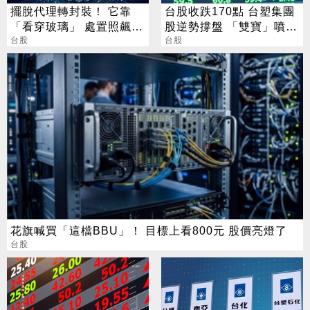
擺脫代理轉封裝！ 它靠
台股收跌170點 台塑集團
「看穿玻璃」 處置照飆2
股逆勢撐盤 「雙寶」噴
漲停
台股
5%
台股
花旗喊買「這檔BBU」！ 目標上看800元 股價亮燈了
台股