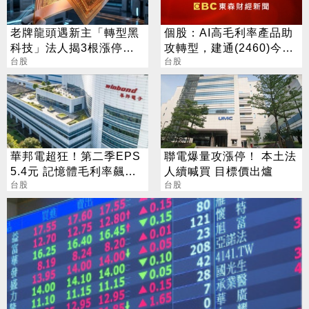
老牌龍頭遇新主「轉型黑
個股：AI高毛利率產品助
科技」法人揭3根漲停背
攻轉型，建通(2460)今日
後秘辛
台股
股價由黑翻紅，盤中亮燈
台股
華邦電超狂！第二季EPS
聯電爆量攻漲停！ 本土法
5.4元 記憶體毛利率飆至
人續喊買 目標價出爐
70.3%
台股
台股