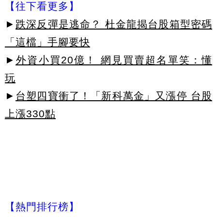
【往下看更多】
►
跌深反彈是逃命？ 杜金龍揭台股箱型密碼
「這檔」手腳要快
►
外資小買20億！ 網見買賣超名單笑：懂
玩
►
台塑四寶衝了！「新科萬金」又漲停 台股
上漲330點
【熱門排行榜】