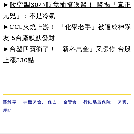
►
吹空調30小時竟抽搐送醫！ 醫揭「真正
元兇」：不是冷氣
►
CCL火燒上游！ 「化學老手」被逼成神隊
友 5台廠默默發財
►
台塑四寶衝了！「新科萬金」又漲停 台股
上漲330點
關鍵字：
手機保險
、
保固
、
金管會
、
行動裝置保險
、
保費
、
理賠