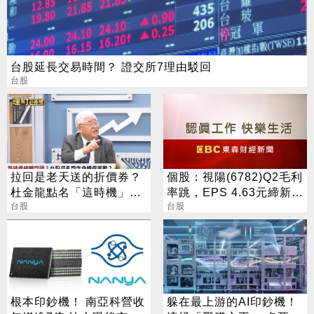
台股延長交易時間？ 證交所7理由駁回
台股
拉回是老天送的折價券？
個股：視陽(6782)Q2毛利
杜金龍點名「這時機」：
率跳，EPS 4.63元締新
台股衝6萬
台股
猷，本季營運續看旺
台股
根本印鈔機！ 南亞科營收
躲在最上游的AI印鈔機！