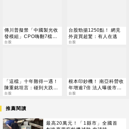
傳川普擬禁「中國製光收
台股勁揚1250點！ 網見
發模組」CPO嗨翻7檔攻
外資買超驚：有人在逃
漲停
台股
台股
「這檔」十年難得一遇！
根本印鈔機！ 南亞科營收
陳重銘坦言：碰到大跌就
年增逾7倍 法人曝後市觀
買進
台股
察4指標
台股
推薦閱讀
最高20萬元！「1縣市」全國首