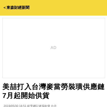
＜東森財經新聞
美喆打入台灣麥當勞裝璜供應鏈
7月起開始供貨
2019/05/30 16:51
鉅亨網記者張欽發 台北