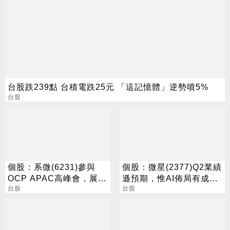
台股跌239點 台積電跌25元 「這記憶體」逆勢噴5%
台股
個股：系微(6231)參與
個股：微星(2377)Q2業績
OCP APAC高峰會，展示
遜預期，惟AI佈局有成股
OpenBMC中AI機櫃遙測
台股
價震盪走多，週一大拉尾
台股
與安全防護
盤