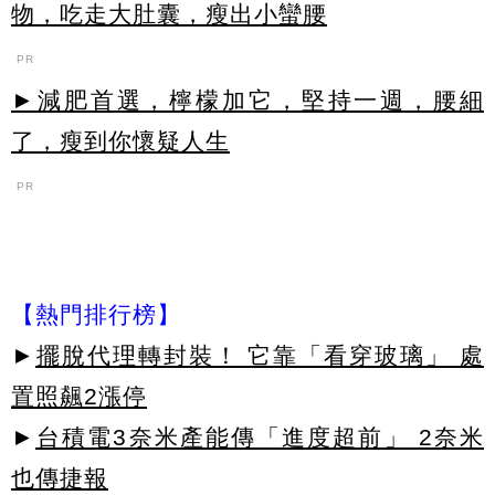
物，吃走大肚囊，瘦出小蠻腰
PR
►減肥首選，檸檬加它，堅持一週，腰細
了，瘦到你懷疑人生
PR
【熱門排行榜】
►
擺脫代理轉封裝！ 它靠「看穿玻璃」 處
置照飆2漲停
►
台積電3奈米產能傳「進度超前」 2奈米
也傳捷報