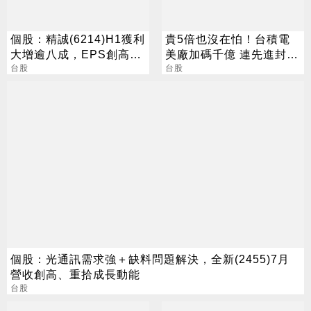
個股：精誠(6214)H1獲利
貴5倍也沒在怕！台積電
大增逾八成，EPS創高達
美廠加碼千億 連先進封裝
6.15元，H2強攻AI與全球
台股
也包辦
台股
IT服務
個股：光通訊需求強＋缺料問題解決，全新(2455)7月
營收創高、重拾成長動能
台股