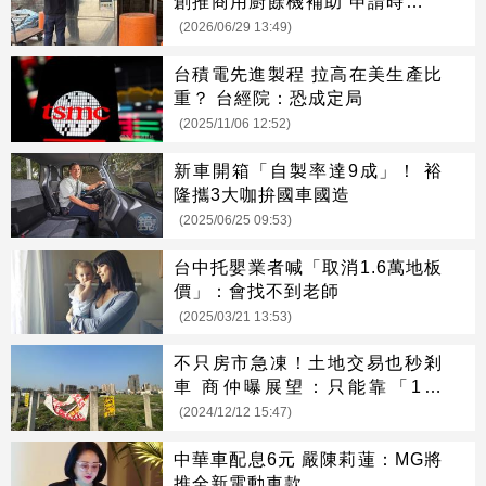
創推商用廚餘機補助 申請時間曝
光
(2026/06/29 13:49)
台積電先進製程 拉高在美生產比
重？ 台經院：恐成定局
(2025/11/06 12:52)
新車開箱「自製率達9成」！ 裕
隆攜3大咖拚國車國造
(2025/06/25 09:53)
台中托嬰業者喊「取消1.6萬地板
價」：會找不到老師
(2025/03/21 13:53)
不只房市急凍！土地交易也秒剎
車 商仲曝展望：只能靠「1產
業」撐盤
(2024/12/12 15:47)
中華車配息6元 嚴陳莉蓮：MG將
推全新電動車款