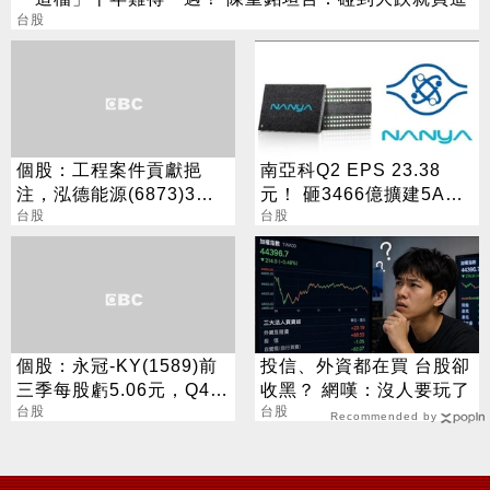
台股
個股：工程案件貢獻挹
南亞科Q2 EPS 23.38
注，泓德能源(6873)3月
元！ 砸3466億擴建5A新
營收雙增
台股
廠 今年資本支出增至697
台股
億
個股：永冠-KY(1589)前
投信、外資都在買 台股卻
三季每股虧5.06元，Q4去
收黑？ 網嘆：沒人要玩了
化庫存加速應收帳款回籠
台股
台股
Recommended by