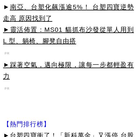
►
南亞、台塑化飆漲逾5%！ 台塑四寶逆勢
走高 原因找到了
►靈活佈置：MS01 貓抓布沙發從單人用到
L 型、躺椅、腳凳自由搭
PR
►踩著空氣，邁向極限，讓每一步都輕盈有
力
PR
【熱門排行榜】
►
台塑四寶衝了！「新科萬金」又漲停 台股