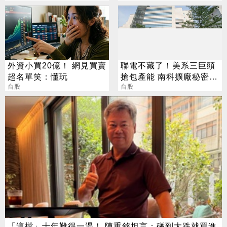
名顯卡
外資小買20億！ 網見買賣
聯電不藏了！美系三巨頭
超名單笑：懂玩
搶包產能 南科擴廠秘密曝
台股
光
台股
「這檔」十年難得一遇！ 陳重銘坦言：碰到大跌就買進