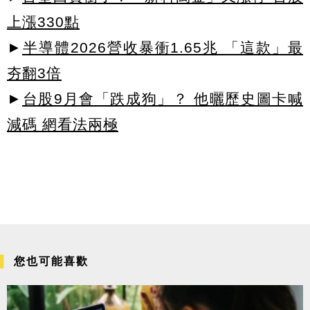
上漲330點
►
半導體2026營收暴衝1.65兆 「這款」最
夯翻3倍
►
台股9月會「跌成狗」？ 他曬歷史圖卡喊
減碼 網看法兩極
您也可能喜歡