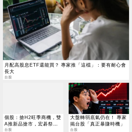
月配高股息ETF還能買？ 專家推「這檔」：要有耐心會
長大
台股
個股：搶H2旺季商機，雙
大盤轉弱底氣仍在！ 專家
A推新品搶市，宏碁祭出
揭台股「真正暴賺時機」
可翻轉觸控NB，華碩推聯
台股
台股