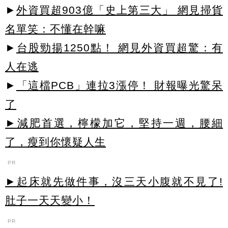
►
外資買超903億「史上第三大」 網見掃貨
名單笑：不懂在幹嘛
►
台股勁揚1250點！ 網見外資買超驚：有
人在逃
►
「這檔PCB」連拉3漲停！ 財報曝光驚呆
了
►減肥首選，檸檬加它，堅持一週，腰細
了，瘦到你懷疑人生
PR
►起床就先做件事，沒三天小腹就不見了!
肚子一天天變小！
PR