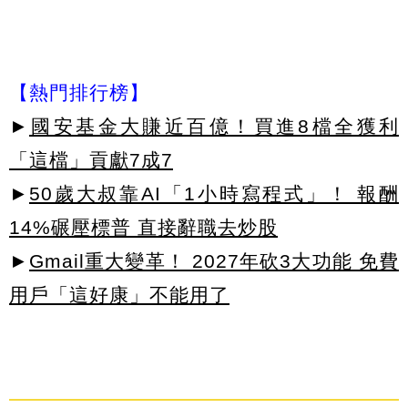
【熱門排行榜】
►
國安基金大賺近百億！買進8檔全獲利
「這檔」貢獻7成7
►
50歲大叔靠AI「1小時寫程式」！ 報酬
14%碾壓標普 直接辭職去炒股
►
Gmail重大變革！ 2027年砍3大功能 免費
用戶「這好康」不能用了