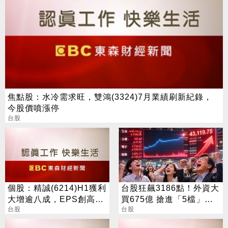
焦點股：水冷需求旺，雙鴻(3324)7月業績刷新紀錄，
今股價噴漲停
台股
個股：精誠(6214)H1獲利
台股狂飆3186點！外資大
大增逾八成，EPS創高達
買675億 搶進「5檔」
6.15元，H2強攻AI與全球
台股
ETF
台股
IT服務