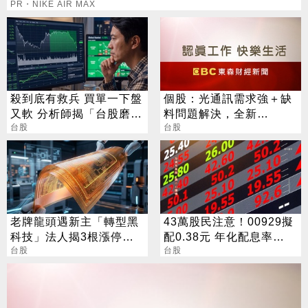
PR・NIKE AIR MAX
殺到底有救兵 買單一下盤
個股：光通訊需求強＋缺
又軟 分析師揭「台股磨
料問題解決，全新
人」背後真相
台股
(2455)7月營收創高、重
台股
拾成長動能
老牌龍頭遇新主「轉型黑
43萬股民注意！00929擬
科技」法人揭3根漲停背
配0.38元 年化配息率
後秘辛
台股
16.5%
台股