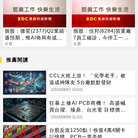
個股：微星(2377)Q2業績
個股：佳邦(6284)苗栗廠
遜預期，惟AI佈局有成股
7員工確診，今停工一日
價震盪走多，週一大拉尾
台股
進行清消
台股
盤
推薦閱讀
CCL火燒上游！ 「化學老手」被
逼成神隊友 5台廠默默發財
(2026/08/07 10:03)
狂暴上修AI PCB商機！ 高盛喊
買台燿、臻鼎、台光電 目標價曝
光
(2026/08/06 11:02)
台股反攻1250點！收復4萬4關卡
記憶體、PCB一票亮燈