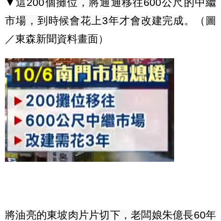
▼
這
200
個攤位，將通通移往
600
公尺的中繼
市場，到時候會花上
3
年才會改建完成
。（圖
／東森新聞資料畫面）
將油亮的東坡肉片片切下，老闆娘朱億長
60
年