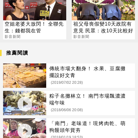
空姐老婆大放閃！ 全聯先
祖父母喪假變10天政院有
生：錢都我在管
意見 民眾：改10天比較好
影音新聞
影音新聞
推薦閱讀
傳統市場大翻身！ 水果、豆腐攤
擺設好文青
(2019/07/02 20:28)
粽子名攤林立！ 南門市場飄濃濃
端午味
(2018/06/06 20:08)
「南門」老味道！現烤肉乾、萌
狗饅頭年貨夯
(2018/01/19 18:53)