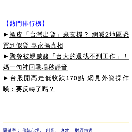
【熱門排行榜】
►
蝦皮「台灣出貨」藏玄機？ 網喊2地區恐
買到假貨 專家揭真相
►
聚餐被親戚酸「台大的還找不到工作」！
媽一句神回戰場秒靜音
►
台股開高走低收跌170點 網見外資操作
嘆：要反轉了嗎？
關鍵字：
傳統市場
、
創業
、
改建
、
財經精選