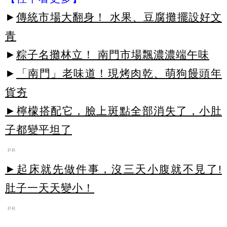
►
傳統市場大翻身！ 水果、豆腐攤擺設好文
青
►
粽子名攤林立！ 南門市場飄濃濃端午味
►
「南門」老味道！現烤肉乾、萌狗饅頭年
貨夯
►檸檬搭配它，臉上斑點全部消失了，小肚
子都變平坦了
PR
►起床就先做件事，沒三天小腹就不見了!
肚子一天天變小！
PR