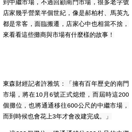
到中繼市場，不過回顧南門市場，很多老字號
店家幾乎營業半個世紀，像是郝柏村、馬英九
都是常客，面臨搬遷，店家心中也相當不捨，
來看看這些攤商與市場有什麼樣的故事！
東森財經記者許雅筑：「擁有百年歷史的南門
市場，將在
10
月
6
號正式熄燈，而屆時這
200
個攤位，也將通通移往
600
公尺的中繼市場，
而到時候也會花上
3
年才會改建完成。」