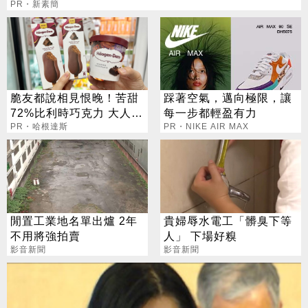
PR・新素簡
脆友都說相見恨晚！苦甜
踩著空氣，邁向極限，讓
72%比利時巧克力 大人味
每一步都輕盈有力
爆紅！
PR・哈根達斯
PR・NIKE AIR MAX
閒置工業地名單出爐 2年
貴婦辱水電工「髒臭下等
不用將強拍賣
人」 下場好糗
影音新聞
影音新聞