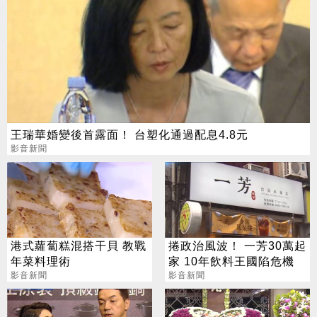
王瑞華婚變後首露面！ 台塑化通過配息4.8元
影音新聞
港式蘿蔔糕混搭干貝 教戰
捲政治風波！ 一芳30萬起
年菜料理術
家 10年飲料王國陷危機
影音新聞
影音新聞