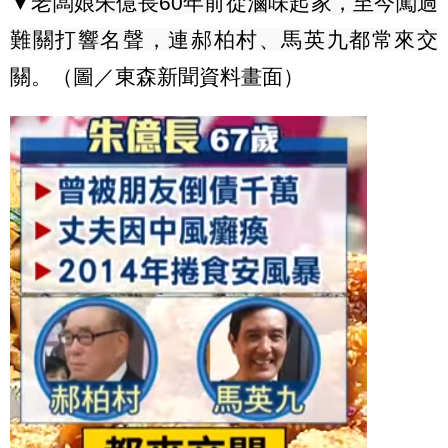
▼
老闆娘朱億長
60年前從滷味起家，至今闖過
難關打響名聲，連郝柏村、馬英九都常來交
關
。（圖／東森新聞資料畫面）