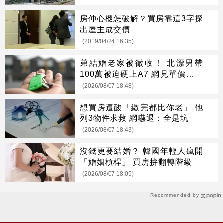
房仲心機怎破解？買房靠這3字探
出屋主成交價
(2019/04/24 16:35)
弟結婚老家被徵收！ 北漂男帶
100萬被迫硬上A7 網見單價驚呆
了
(2026/08/07 18:48)
想買房遭酸「繳完都比你老」 他
列3物件求救 網嚇退：全是坑
(2026/08/07 18:43)
沒錢更要結婚？ 韓國年輕人瘋開
「婚姻槓桿」 買房拚翻轉階級
(2026/08/07 18:05)
Recommended by