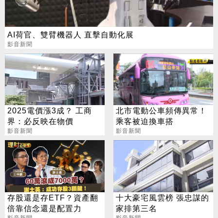
AI荷官、雙臂機器人 直擊自動化展
影音新聞
2025電價漲3成？ 工商
北市電動公車頻傳異常！
界：必反映在物價
乘客被迫換車搭
影音新聞
影音新聞
存股還是存ETF？資產翻
十大豪宅風雲榜 張忠謀的
倍靠信念還是配置力
家排第三名