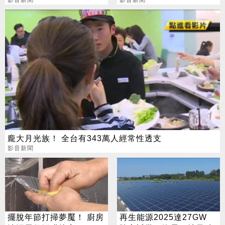
影音新聞
影音新聞
龐大月光族！ 全台有343萬人經常性透支
影音新聞
擺脫年節打掃夢魘！ 廚房
再生能源2025達27GW