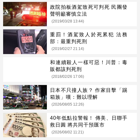
政院拍板酒駕致死可判死 民團發
聲明籲審慎立法
(2019/03/28 13:44)
重罰！酒駕致人於死累犯 法務
部：最重判死刑
(2019/02/27 21:14)
和連續殺人一樣可惡！川普：毒
販都該判死刑
(2018/02/26 17:06)
日本不只撞人族？ 作家目擊「踢
箱族」嘆：難以理解
(2026/08/05 12:26)
40年低點拉警報！ 傳美、日聯手
救日圓 將共同干預匯市
(2026/08/02 11:21)