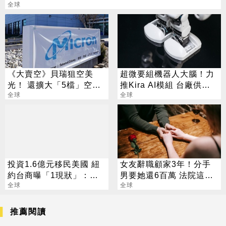
全球
《大賣空》貝瑞狙空美
超微要組機器人大腦！力
光！ 還擴大「5檔」空頭
推Kira AI模組 台廠供應
部位
全球
鏈曝光
全球
投資1.6億元移民美國 紐
女友辭職顧家3年！分手
約台商曝「1現狀」：台
男要她還6百萬 法院這樣
灣人興趣不高
全球
判
全球
推薦閱讀