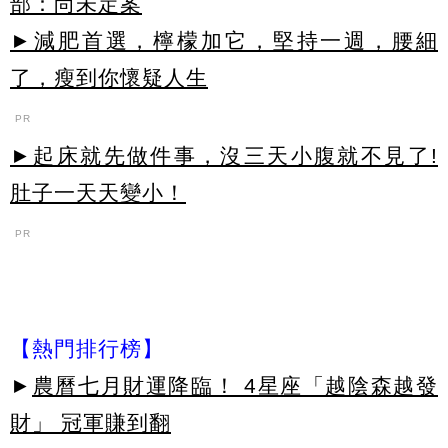
部：尚未定案
►減肥首選，檸檬加它，堅持一週，腰細
了，瘦到你懷疑人生
PR
►起床就先做件事，沒三天小腹就不見了!
肚子一天天變小！
PR
【熱門排行榜】
►
農曆七月財運降臨！ 4星座「越陰森越發
財」 冠軍賺到翻