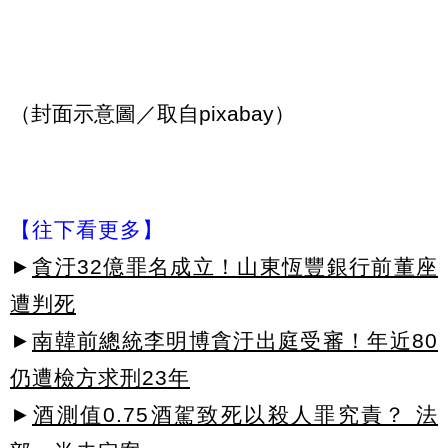
（封面示意圖／取自pixabay）
【往下看更多】
►
貪汙32億罪名成立！山東恆豐銀行前董座
遭判死
►
南韓前總統李明博貪汙出庭受審！年近80
仍遭檢方求刑23年
►
酒測值0.75酒駕致死以殺人罪究責？ 法