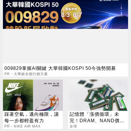
009829掌握AI關鍵 大華韓國KOSPI 50今強勢開募
PR・大華銀全能行銷方案
踩著空氣，邁向極限，讓
記憶體「漲價循環」未
每一步都輕盈有力
完！DRAM、NAND價格
PR・NIKE AIR MAX
7月再創新高
全球