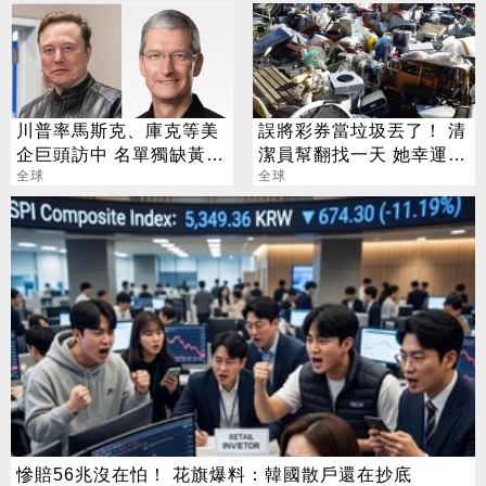
川普率馬斯克、庫克等美
誤將彩券當垃圾丟了！ 清
企巨頭訪中 名單獨缺黃仁
潔員幫翻找一天 她幸運撿
勳
全球
回3700萬
全球
慘賠56兆沒在怕！ 花旗爆料：韓國散戶還在抄底