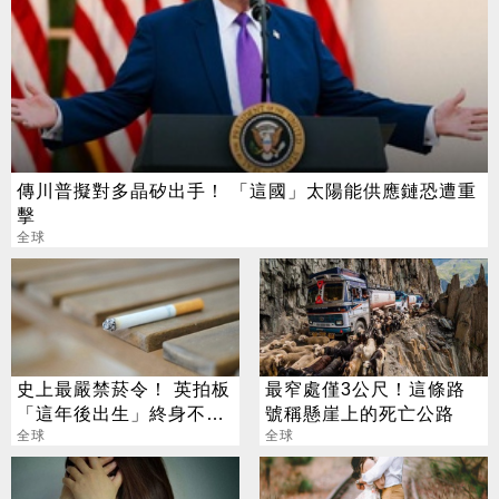
傳川普擬對多晶矽出手！ 「這國」太陽能供應鏈恐遭重
擊
全球
史上最嚴禁菸令！ 英拍板
最窄處僅3公尺！這條路
「這年後出生」終身不得
號稱懸崖上的死亡公路
買菸
全球
全球