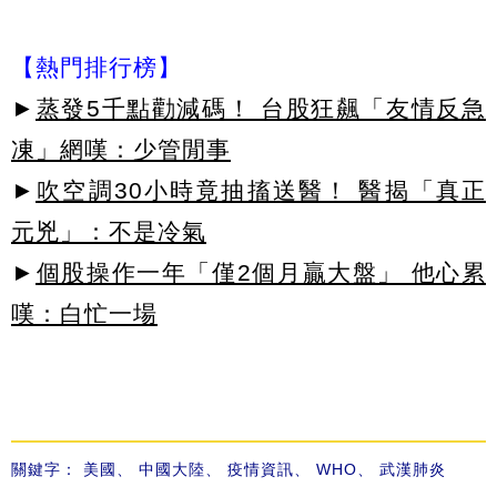
【熱門排行榜】
►
蒸發5千點勸減碼！ 台股狂飆「友情反急
凍」網嘆：少管閒事
►
吹空調30小時竟抽搐送醫！ 醫揭「真正
元兇」：不是冷氣
►
個股操作一年「僅2個月贏大盤」 他心累
嘆：白忙一場
關鍵字：
美國
、
中國大陸
、
疫情資訊
、
WHO
、
武漢肺炎