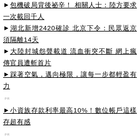
►
包機破局背後祕辛！ 相關人士：陸方要求
一次載回千人
►
湖北新增2420確診 北京下令：民眾返京
須隔離14天
►
大陸封城怨聲載道 流血衝突不斷 網上瘋
傳官員遭斬首片
►踩著空氣，邁向極限，讓每一步都輕盈有
力
PR
►小資族存款利率最高10%！數位帳戶這樣
存超有感
PR