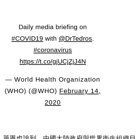
Daily media briefing on
#COVID19
with
@DrTedros
.
#coronavirus
https://t.co/gjUCjZjJ4N
— World Health Organization
(WHO) (@WHO)
February 14,
2020
萊恩也說到，中國大陸政府與世界衛生組織目