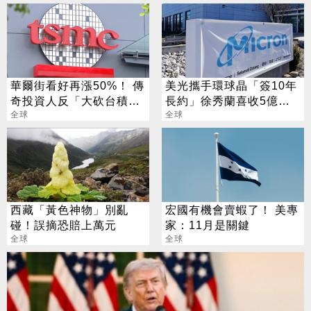
華爾街看好再漲50%！ 傳
美光攜手環球晶「簽10年
奇投資人反「大砍台積
長約」徐秀蘭喜收5億美
電」？ 外媒揭關鍵
全球
金大禮
全球
西藏「黃色神物」別亂
宏國有機會賣蝦了！ 美專
碰！誤摘恐賠上萬元
家：11月是關鍵
全球
全球