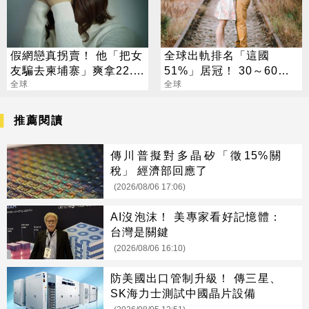
假網戀真拐賣！ 他「把女
全球出軌排名「這國
友騙去柬埔寨」爽拿22.5
51%」居冠！ 30～60歲
萬 下場慘了
全球
男性是高風險族群
全球
推薦閱讀
傳川普擬對多晶矽「徵15%關
稅」 經濟部回應了
(2026/08/06 17:06)
AI沒泡沫！ 美專家看好記憶體：
台灣是關鍵
(2026/08/06 16:10)
防美國出口管制升級！ 傳三星、
SK海力士測試中國晶片設備