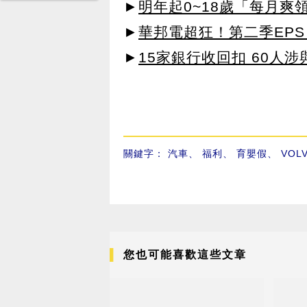
►
明年起0~18歲「每月爽
►
華邦電超狂！第二季EPS 
►
15家銀行收回扣 60人
關鍵字：
汽車
、
福利
、
育嬰假
、
VOL
您也可能喜歡這些文章