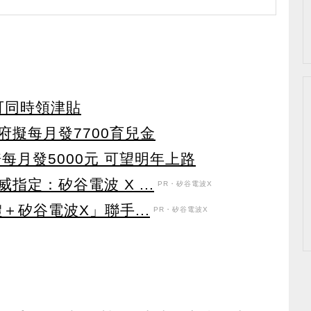
可同時領津貼
擬每月發7700育兒金
每月發5000元 可望明年上路
定：矽谷電波 X ...
PR・矽谷電波X
＋矽谷電波X」聯手...
PR・矽谷電波X