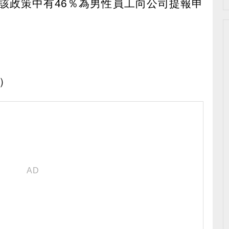
該政策中有46％為男性員工向公司提報申
y）