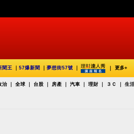
新聞王
57爆新聞
夢想街57號
更多+
政治
全球
台股
房產
汽車
理財
３Ｃ
生