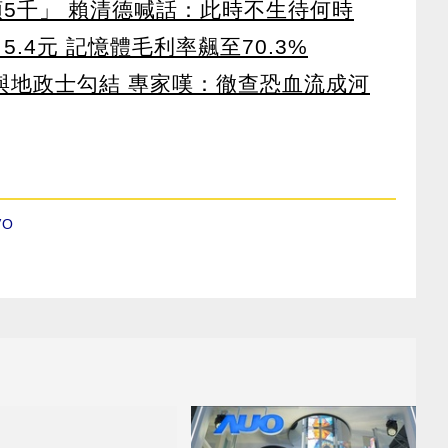
領5千」 賴清德喊話：此時不生待何時
5.4元 記憶體毛利率飆至70.3%
涉與地政士勾結 專家嘆：徹查恐血流成河
VO