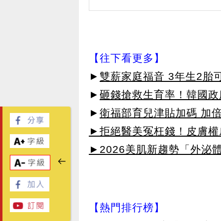
【往下看更多】
►
雙薪家庭福音 3年生2胎
►
砸錢搶救生育率！韓國政府
►
衛福部育兒津貼加碼 加倍
►拒絕醫美冤枉錢！皮膚權威指
►2026美肌新趨勢「外泌體
【熱門排行榜】