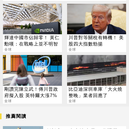
輝達中國市佔歸零！ 黃仁
川普對等關稅有轉機！ 美
勳嘆：在戰略上並不明智
股四大指數勁揚
全球
全球
剛讚完陳立武！傳川普政
比亞迪深圳車庫「大火燒
府擬入股 英特爾大漲7%
整晚」業者回應了
全球
全球
推薦閱讀