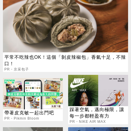
平常不吃辣也OK！這個「剝皮辣椒包」香氣十足，不辣
口！
PR・京采包子
踩著空氣，邁向極限，讓
帶著皮克敏一起出門吧
每一步都輕盈有力
PR・Pikmin Bloom
PR・NIKE AIR MAX