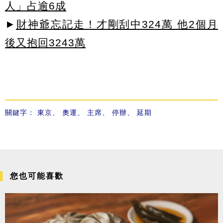
人」占逾6成
►
財神爺忘記走！才剛刮中324萬 他2個月
後又抱回3243萬
關鍵字：
東京
、
奧運
、
主席
、
停辦
、
延期
您也可能喜歡