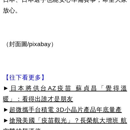
放心。
（封面圖/pixabay）
【往下看更多】
►
日本將供台AZ疫苗 蘇貞昌「覺得溫
暖」：看得出誰才是朋友
►
超微攜手台積電 3D小晶片產品年底量產
►
搶飛美國「疫苗觀光」？長榮航大增班 航