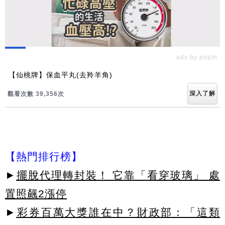
ads by popIn
【仙桃牌】保血平丸(去羚羊角)
深入了解
觀看次數 39,356次
【熱門排行榜】
►
擺脫代理轉封裝！ 它靠「看穿玻璃」 處
置照飆2漲停
►
彩券百萬大獎誰在中？財政部：「這類