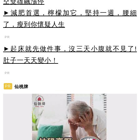
空雙雄飆漲停
►減肥首選，檸檬加它，堅持一週，腰細
了，瘦到你懷疑人生
PR
►起床就先做件事，沒三天小腹就不見了!
肚子一天天變小！
PR
仙桃牌
PR