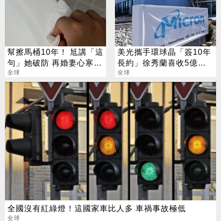
幫擦馬桶10年！ 尪講「這
美光攜手環球晶「簽10年
句」她破防 再婚妻心寒喊
長約」徐秀蘭喜收5億美
離婚
全球
金大禮
全球
全國沒有紅綠燈！這國家車比人多 車禍事故極低
全球