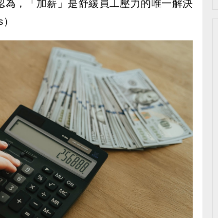
認為，「加薪」是舒緩員工壓力的唯一解決
s）