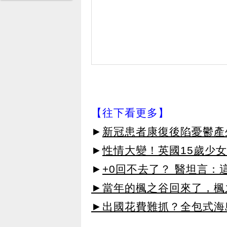
【往下看更多】
►
新冠患者康復後陷憂鬱產
►
性情大變！英國15歲少女
►
+0回不去了？ 醫坦言：
►當年的楓之谷回來了，楓
►出國花費難抓？全包式海島