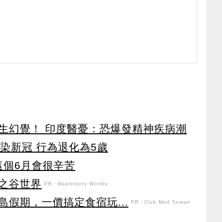
生幻覺！ 印度醫憂：恐爆發精神疾病潮
染新冠 行為退化為5歲
這個6月會很辛苦
之谷世界
PR・Maplestory Worlds
假期，一價搞定食宿玩...
PR・Club Med Taiwan