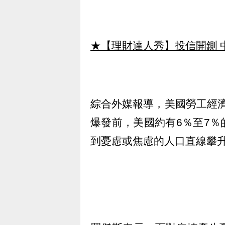
★【理財達人秀】投信開鍘 
綜合外媒報導，美國勞工經濟學者
爆發前，美國約有6％至7
到憂慮或焦慮的人口直線攀升