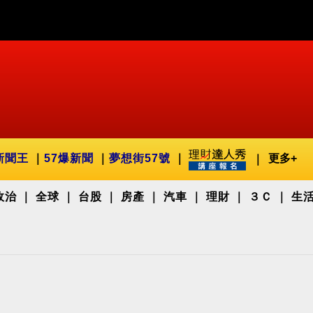
新聞王
57爆新聞
夢想街57號
更多+
政治
全球
台股
房產
汽車
理財
３Ｃ
生