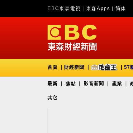
EBC東森電視
｜
東森Apps
｜
简体
首頁
財經新聞
57
最新
焦點
影音新聞
產業
其它