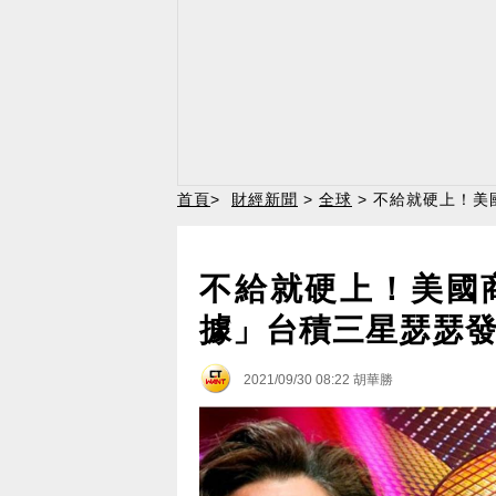
首頁
>
財經新聞
>
全球
> 不給就硬上！美
不給就硬上！美國商
據」台積三星瑟瑟
2021/09/30 08:22
胡華勝