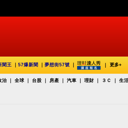
新聞王
57爆新聞
夢想街57號
更多+
政治
全球
台股
房產
汽車
理財
３Ｃ
生