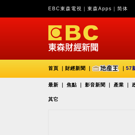
EBC東森電視
｜
東森Apps
｜
简体
首頁
財經新聞
57
最新
焦點
影音新聞
產業
其它