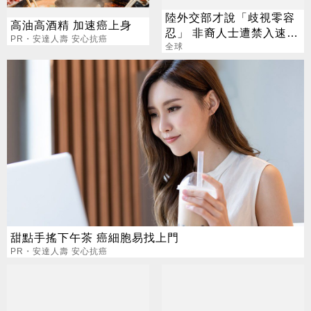
陸外交部才說「歧視零容
高油高酒精 加速癌上身
忍」 非裔人士遭禁入速食
PR・安達人壽 安心抗癌
店
全球
甜點手搖下午茶 癌細胞易找上門
PR・安達人壽 安心抗癌