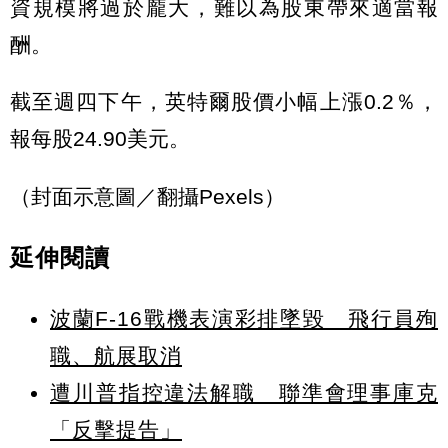
資規模將過於龐大，難以為股東帶來適當報
酬。
截至週四下午，英特爾股價小幅上漲0.2％，
報每股24.90美元。
（封面示意圖／翻攝Pexels）
延伸閱讀
波蘭F-16戰機表演彩排墜毀 飛行員殉
職、航展取消
遭川普指控違法解職 聯準會理事庫克
「反擊提告」