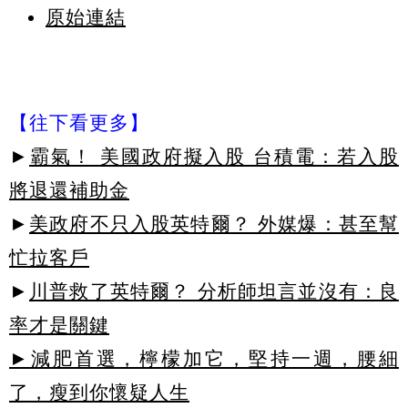
原始連結
【往下看更多】
►
霸氣！ 美國政府擬入股 台積電：若入股
將退還補助金
►
美政府不只入股英特爾？ 外媒爆：甚至幫
忙拉客戶
►
川普救了英特爾？ 分析師坦言並沒有：良
率才是關鍵
►減肥首選，檸檬加它，堅持一週，腰細
了，瘦到你懷疑人生