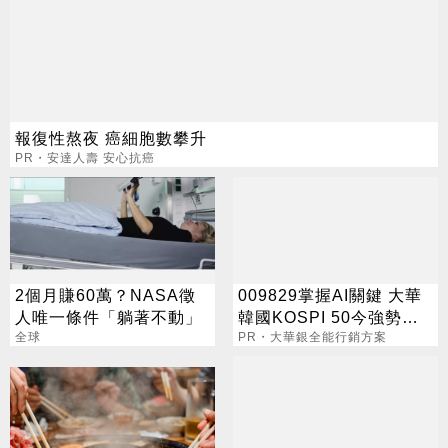
報復性熬夜 癌細胞數攀升
PR・安達人壽 安心抗癌
2個月賺60萬？NASA徵
009829掌握AI關鍵 大華
人唯一條件「躺著不動」
韓國KOSPI 50今強勢開
全球
募
PR・大華銀全能行銷方案