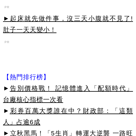
PR
►起床就先做件事，沒三天小腹就不見了!
肚子一天天變小！
PR
【熱門排行榜】
►
告別價格戰！ 記憶體進入「配額時代」
台廠核心指標一次看
►
彩券百萬大獎誰在中？財政部：「這類
人」占逾6成
►
立秋黑馬！「5生肖」轉運大逆襲 一路旺