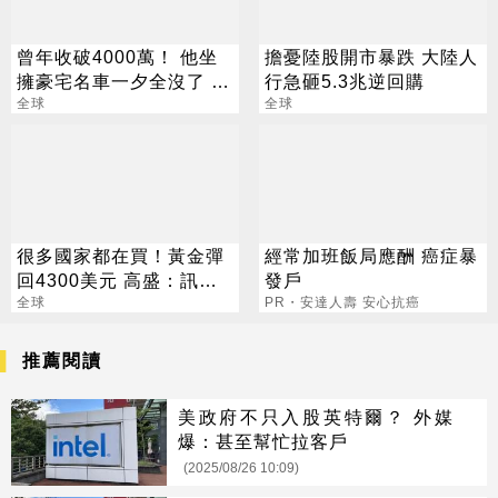
曾年收破4000萬！ 他坐
擔憂陸股開市暴跌 大陸人
擁豪宅名車一夕全沒了 卻
行急砸5.3兆逆回購
喊「比過去更快樂」
全球
全球
很多國家都在買！黃金彈
經常加班飯局應酬 癌症暴
回4300美元 高盛：訊號
發戶
來了
全球
PR・安達人壽 安心抗癌
推薦閱讀
美政府不只入股英特爾？ 外媒
爆：甚至幫忙拉客戶
(2025/08/26 10:09)