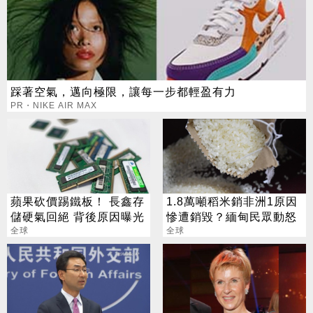
踩著空氣，邁向極限，讓每一步都輕盈有力
PR・NIKE AIR MAX
蘋果砍價踢鐵板！ 長鑫存
1.8萬噸稻米銷非洲1原因
儲硬氣回絕 背後原因曝光
慘遭銷毀？緬甸民眾動怒
全球
全球