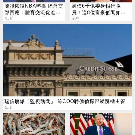
騰訊恢復NBA轉播 陸外交
身價6千億委身銀行職
部回應：體育交流促進友
員！這8位富豪低調如普
好
全球
通人
全球
瑞信屢爆「監視醜聞」 前COO聘僱偵探跟蹤跳槽主管
全球