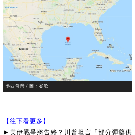
墨西哥灣 / 圖：谷歌
【往下看更多】
►
美伊戰爭將告終？川普坦言「部分彈藥供