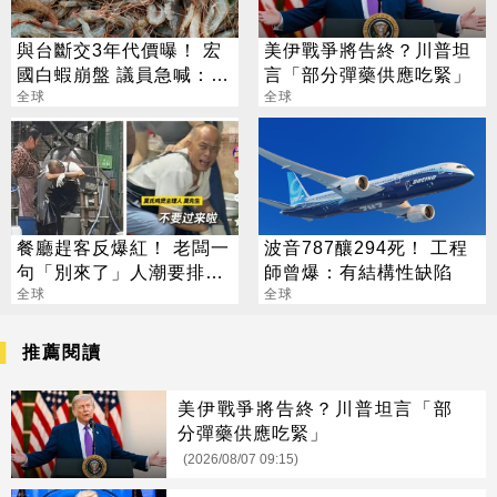
與台斷交3年代價曝！ 宏
美伊戰爭將告終？川普坦
國白蝦崩盤 議員急喊：盼
言「部分彈藥供應吃緊」
重談
全球
全球
餐廳趕客反爆紅！ 老闆一
波音787釀294死！ 工程
句「別來了」人潮要排2
師曾爆：有結構性缺陷
小時
全球
全球
推薦閱讀
美伊戰爭將告終？川普坦言「部
分彈藥供應吃緊」
(2026/08/07 09:15)