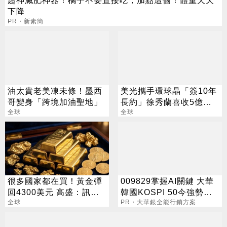
下降
PR・新素簡
油太貴老美凍未條！墨西
美光攜手環球晶「簽10年
哥變身「跨境加油聖地」
長約」徐秀蘭喜收5億美
全球
金大禮
全球
很多國家都在買！黃金彈
009829掌握AI關鍵 大華
回4300美元 高盛：訊號
韓國KOSPI 50今強勢開
來了
全球
募
PR・大華銀全能行銷方案