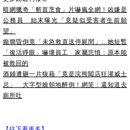
暗網獵奇「斬首烹食」片嚇瘋全網！凶嫌是
公務員 始末曝光「竟疑似受害者生前願
望」
癲癇昏倒竟「未急救直送停屍間」...她短暫
「復活睜眼」嚇壞員工 家屬悲憤：原本能
被救回的
酒鋪遭砸一片狼藉「竟是浣熊闖店狂灌威士
忌」 大字型臉朝地醉倒！網笑：還知道去
廁所吐
【往下看更多】