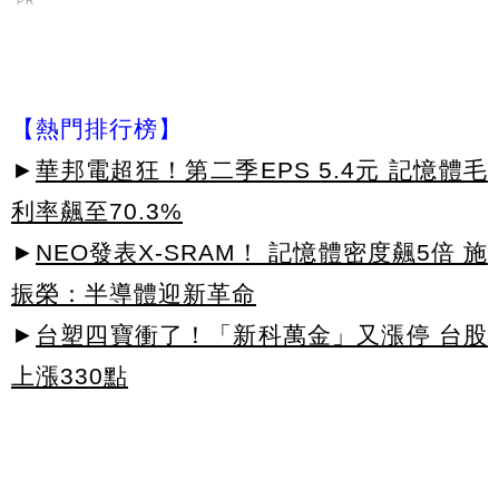
PR
【熱門排行榜】
►
華邦電超狂！第二季EPS 5.4元 記憶體毛
利率飆至70.3%
►
NEO發表X-SRAM！ 記憶體密度飆5倍 施
振榮：半導體迎新革命
►
台塑四寶衝了！「新科萬金」又漲停 台股
上漲330點