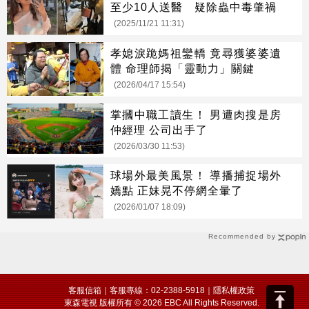
至少10人送醫 疑除蟲中毒肇禍
(2025/11/21 11:31)
孝媳淚跪媽祖鑾轎 竟尋獲婆婆遺
體 命理師揭「靈動力」關鍵
(2026/04/17 15:54)
掌摑中職工讀生！ 男遭肉搜是房
仲經理 公司出手了
(2026/03/30 11:53)
球場外最美風景！ 導播捕捉場外
嬌點 正妹晃不停網全暈了
(2026/01/07 18:09)
Recommended by
客服信箱
｜客服專線：02-2388-5918｜
隱私權政策
東森電視 版權所有 © 2026 EBC All Rights Reserved.