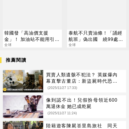
韓國發「高油價支援
泰航不只賣油條！「誦經
金」！ 加油站不能用引民
航班」偽出國 繞99處佛
怨
全球
教聖地
全球
推薦閱讀
買賣人類遺骸不犯法？ 英媒爆內
幕直擊古董店：新盜屍時代恐來
臨
(2025/11/27 17:33)
像到認不出！兒假扮母領近600
萬退休金 她已成乾屍
(2025/11/27 11:24)
陸籍遊客陳屍峇里島旅社 同天