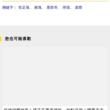
關鍵字：
世足場
、
屍塊
、
墨西哥
、
球場
、
遺體
您也可能喜歡
超神減肥神器！橘子不要直接吃，加點這個！體重天天