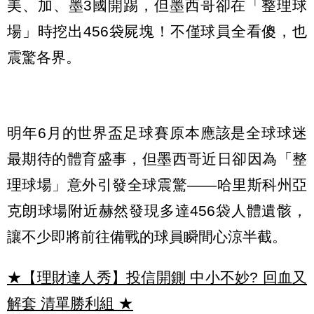
美、加、墨3國開踢，但墨西哥卻在「整理球
場」時挖出456袋屍塊！不僅球員全看傻，也
震驚各界。
明年6月的世界盃足球賽原本應該是全球球迷
最期待的體育盛事，但墨西哥近日卻因為「整
理球場」意外引發全球震驚——哈里斯科州亞
克朗球場附近赫然發現多達456袋人體遺骸，
讓不少即將前往備戰的球員瞬間心涼半截。
★【理財達人秀】投信開鍘 中小不妙? 回血又
解套 清單勝利組
★